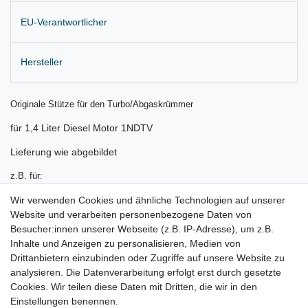
EU-Verantwortlicher
Hersteller
Originale Stütze für den Turbo/Abgaskrümmer
für 1,4 Liter Diesel Motor 1NDTV
Lieferung wie abgebildet
z.B. für:
Toyota Auris Bj. 2008 - 2017
Wir verwenden Cookies und ähnliche Technologien auf unserer
Website und verarbeiten personenbezogene Daten von
Toyota Corolla Bj. 12.2008 - 2017
Besucher:innen unserer Webseite (z.B. IP-Adresse), um z.B.
Inhalte und Anzeigen zu personalisieren, Medien von
Toyota Urban Cruiser Bj. 2008 - 2016
Drittanbietern einzubinden oder Zugriffe auf unsere Website zu
Toyota Verso Bj. 11.2010 - 2016
analysieren. Die Datenverarbeitung erfolgt erst durch gesetzte
Cookies. Wir teilen diese Daten mit Dritten, die wir in den
Toyota Yaris Bj. 11.2008 - 2017
Einstellungen benennen.