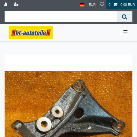
EUR
0
0,00 EUR
☰