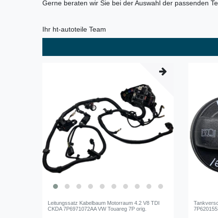
Gerne beraten wir Sie bei der Auswahl der passenden Tei
Ihr ht-autoteile Team
Leitungssatz Kabelbaum Motorraum 4.2 V8 TDI
Tankversc
CKDA 7P6971072AA VW Touareg 7P orig.
7P6201553