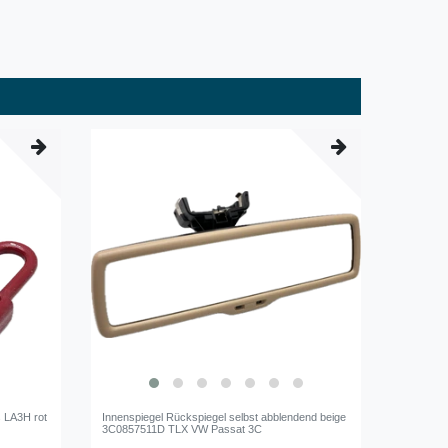
s LA3H rot
Innenspiegel Rückspiegel selbst abblendend beige
3C0857511D TLX VW Passat 3C