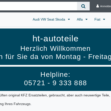
Anmelde
Audi VW Seat Skoda
Alfa
Fiat
ht-autoteile
Herzlich Willkommen
h für Sie da von Montag - Freita
Helpline:
05721 - 9 333 888
ften original KFZ Ersatzteilen, gebraucht, aber auch neuwertige Teile
ung Ihres Fahrzeugs.