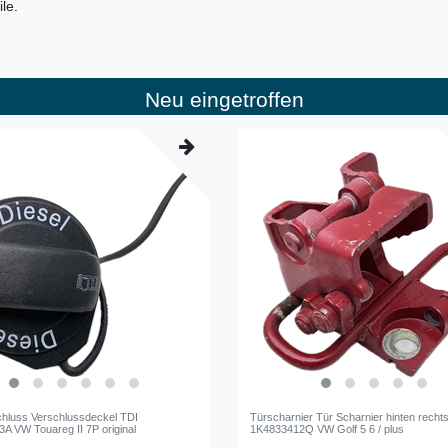
le.
Neu eingetroffen
hluss Verschlussdeckel TDI
Türscharnier Tür Scharnier hinten recht
A VW Touareg II 7P original
1K4833412Q VW Golf 5 6 / plus