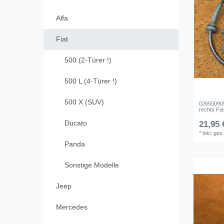
Alfa
Fiat
500 (2-Türer !)
500 L (4-Türer !)
500 X (SUV)
026500905
rechts Fia
Ducato
21,95 
*
inkl. ges
Panda
Sonstige Modelle
Jeep
Mercedes