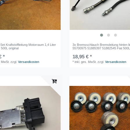
et Kraftstoffleitung Motorraum 1,4 Liter
3x Bremsschlauch Bremsleitung hinten l
 500L original
55700975 51885397 51882545 Fiat 500
€ *
18,95 € *
. MwSt.
zzgl.
Versandkosten
*
inkl. ges. MwSt.
zzgl.
Versandkosten