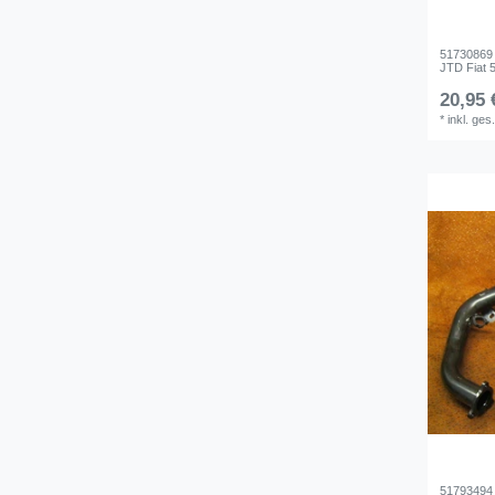
51730869 
JTD Fiat 
20,95 
*
inkl. ges
51793494 