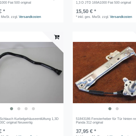
000 Fiat 500 original
1,3 D JTD 169A1000 Fiat 500 original
€ *
15,50 € *
. MwSt.
zzgl.
Versandkosten
*
inkl. ges. MwSt.
zzgl.
Versandkosten
Schlauch Kurbelgehäuseentlüftung 1,3D
51843186 Fensterheber für Tür hinten re
00C original Neuwertig
Panda 312 original
€ *
37,95 € *