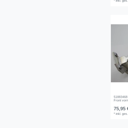
*
inkl. ges
51883468 
Front vorn
75,95 
*
inkl. ges