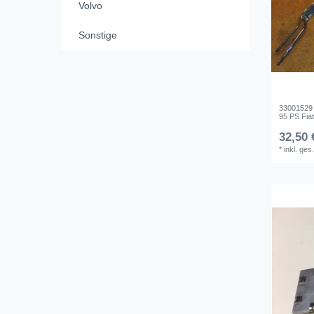
Volvo
Sonstige
33001529 S
95 PS Fiat
32,50 
*
inkl. ges