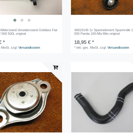
Widerstand Vorwiderstand Gebläse Fiat
46819146 1x Spannelement Spannrolle 1
 500 500L original
500 Panda 169 Alfa Mito original
€ *
18,95 € *
. MwSt.
zzgl.
Versandkosten
*
inkl. ges. MwSt.
zzgl.
Versandkosten