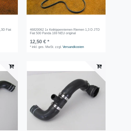
,3D Fiat
46820062 1x Keilrippenriemen Riemen 1,3 D JTD
Fiat 500 Panda 169 NEU original
12,50 € *
*
inkl. ges. MwSt.
zzgl.
Versandkosten