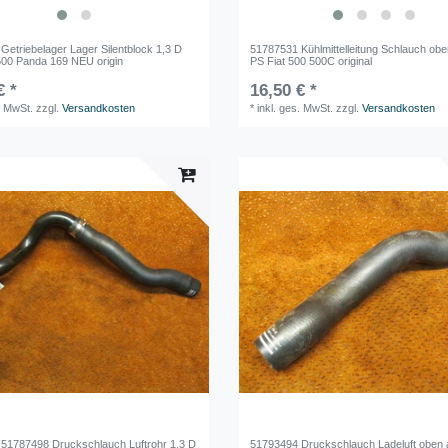
Getriebelager Lager Silentblock 1,3 D
51787531 Kühlmittelleitung Schlauch obe
500 Panda 169 NEU origin
PS Fiat 500 500C original
€ *
16,50 € *
. MwSt.
zzgl.
Versandkosten
*
inkl. ges. MwSt.
zzgl.
Versandkosten
51787498 Druckschlauch Luftrohr 1,3 D
51793494 Druckschlauch Ladeluft oben