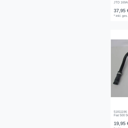
JTD 169A1
37,95 
*
inkl. ges
51811196 
Fiat 500 5
19,95 