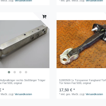
. MwSt.
zzgl.
Versandkosten
*
inkl. ges. MwSt.
zzgl.
Versandkosten
Aufprallträger rechts Stoßfänger Träger
51883509 1x Türspanner Fangband Tür
e Fiat 500L original
Tür hinten Fiat 500L original
€ *
17,50 € *
. MwSt.
zzgl.
Versandkosten
*
inkl. ges. MwSt.
zzgl.
Versandkosten