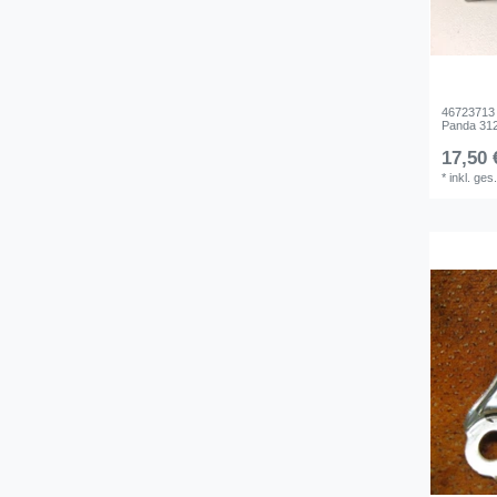
46723713 
Panda 312
17,50 
*
inkl. ges