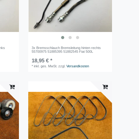
inks
3x Bremsschlauch Bremsleitung hinten rechts
L
55700975 51885395 51882545 Fiat 500L
18,95 € *
*
inkl. ges. MwSt.
zzgl.
Versandkosten