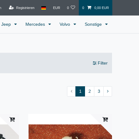
n
Registrieren
EUR
0
0
0,00 EUR
Jeep
Mercedes
Volvo
Sonstige
Filter
1
2
3