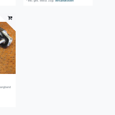
*
inkl. ges. MwSt.
zzgl.
Versandkosten
fangband