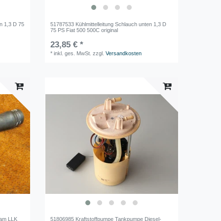
n 1,3 D 75
51787533 Kühlmittelleitung Schlauch unten 1,3 D
75 PS Fiat 500 500C original
23,85 € *
*
inkl. ges. MwSt.
zzgl.
Versandkosten
 am LLK
51806985 Kraftstoffpumpe Tankpumpe Diesel-