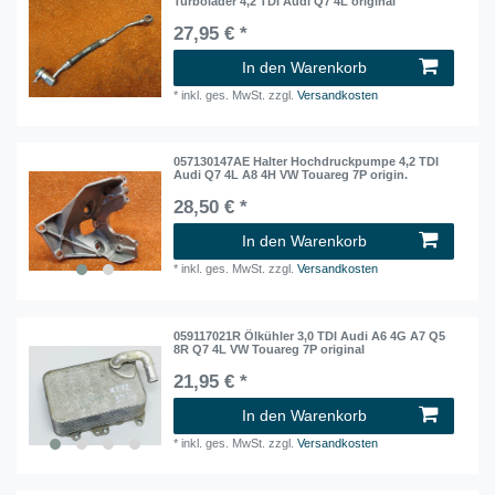
Turbolader 4,2 TDI Audi Q7 4L original
27,95 € *
In den Warenkorb
*
inkl. ges. MwSt.
zzgl.
Versandkosten
057130147AE Halter Hochdruckpumpe 4,2 TDI
Audi Q7 4L A8 4H VW Touareg 7P origin.
28,50 € *
In den Warenkorb
*
inkl. ges. MwSt.
zzgl.
Versandkosten
059117021R Ölkühler 3,0 TDI Audi A6 4G A7 Q5
8R Q7 4L VW Touareg 7P original
21,95 € *
In den Warenkorb
*
inkl. ges. MwSt.
zzgl.
Versandkosten