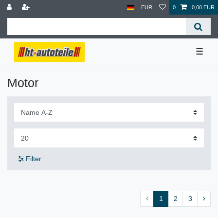
EUR
0
0,00 EUR
☰
Motor
Filter
1
2
3