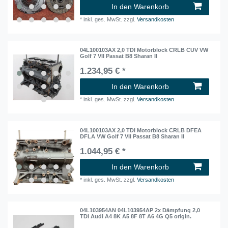
In den Warenkorb
*
inkl. ges. MwSt.
zzgl.
Versandkosten
04L100103AX 2,0 TDI Motorblock CRLB CUV VW
Golf 7 VII Passat B8 Sharan II
1.234,95 € *
In den Warenkorb
*
inkl. ges. MwSt.
zzgl.
Versandkosten
04L100103AX 2,0 TDI Motorblock CRLB DFEA
DFLA VW Golf 7 VII Passat B8 Sharan II
1.044,95 € *
In den Warenkorb
*
inkl. ges. MwSt.
zzgl.
Versandkosten
04L103954AN 04L103954AP 2x Dämpfung 2,0
TDI Audi A4 8K A5 8F 8T A6 4G Q5 origin.