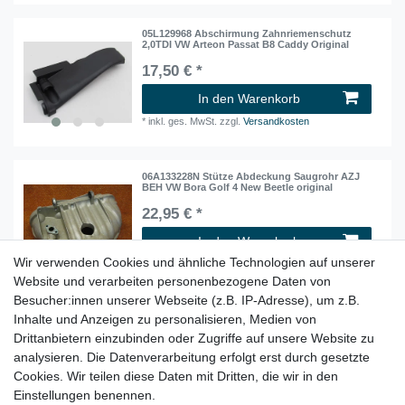
05L129968 Abschirmung Zahnriemenschutz
2,0TDI VW Arteon Passat B8 Caddy Original
17,50 € *
In den Warenkorb
*
inkl. ges. MwSt.
zzgl.
Versandkosten
06A133228N Stütze Abdeckung Saugrohr AZJ
BEH VW Bora Golf 4 New Beetle original
22,95 € *
In den Warenkorb
Wir verwenden Cookies und ähnliche Technologien auf unserer
*
inkl. ges. MwSt.
zzgl.
Versandkosten
Website und verarbeiten personenbezogene Daten von
Besucher:innen unserer Webseite (z.B. IP-Adresse), um z.B.
Inhalte und Anzeigen zu personalisieren, Medien von
06A133228S Stütze Abdeckung Saugrohr AZJ
BEH VW Bora Golf 4 New Beetle original
Drittanbietern einzubinden oder Zugriffe auf unsere Website zu
22,95 € *
analysieren. Die Datenverarbeitung erfolgt erst durch gesetzte
Cookies. Wir teilen diese Daten mit Dritten, die wir in den
In den Warenkorb
Einstellungen benennen.