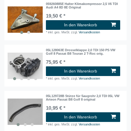
059260885E Halter Klimakompressor 2,5 V6 TDI
Audi A4 8D 8E Original
19,50 € *
In den Warenkorb
*
inkl. ges. MwSt.
zzgl.
Versandkosten
05L128063E Drosselklappe 2,0 TDI 150 PS VW
Golf 8 Passat B8 Touran 2 T-Roc orig.
75,95 € *
In den Warenkorb
*
inkl. ges. MwSt.
zzgl.
Versandkosten
05L129728B Stütze für Saugrohr 2,0 TDI 05L VW
Arteon Passat B8 Golf 8 original
10,95 € *
In den Warenkorb
*
inkl. ges. MwSt.
zzgl.
Versandkosten