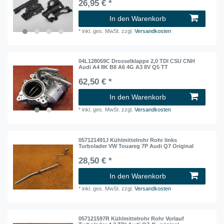
26,95 € *
In den Warenkorb
*
inkl. ges. MwSt.
zzgl.
Versandkosten
04L128059C Drosselklappe 2,0 TDI CSU CNH
Audi A4 8K B8 A6 4G A3 8V Q5 TT
62,50 € *
In den Warenkorb
*
inkl. ges. MwSt.
zzgl.
Versandkosten
057121491J Kühlmittelrohr Rohr links
Turbolader VW Touareg 7P Audi Q7 Original
28,50 € *
In den Warenkorb
*
inkl. ges. MwSt.
zzgl.
Versandkosten
057121597R Kühlmittelrohr Rohr Vorlauf