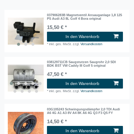
037906283B Magnetventil Ansauganlage 1,8 125
PS Audi A3 8L Golf 4 Bora original
15,50 € *
In den Warenkorb
*
inkl. ges. MwSt.
zzgl.
Versandkosten
038129711CB Saugstutzen Saugrohr 2,0 SDI
BDK BST VW Caddy III Golf 5 original
47,50 € *
In den Warenkorb
*
inkl. ges. MwSt.
zzgl.
Versandkosten
03G105243 Schwingungsdämpfer 2,0 TDI Audi
A6 4G A1 A3 8V A4 8K A6 4G Q3 F3 Q5 FY
14,50 € *
In den Warenkorb