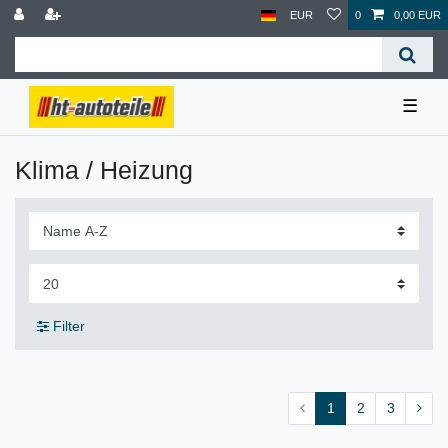
EUR
0
0,00 EUR
☰
Klima / Heizung
Filter
1
2
3