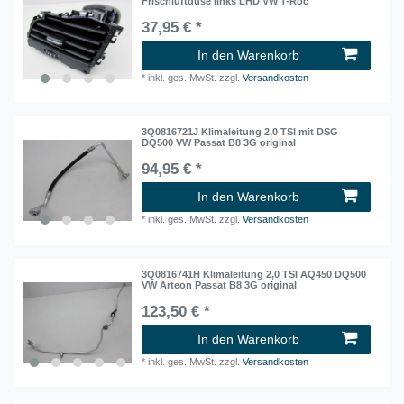
Frischluftdüse links LHD VW T-Roc
37,95 € *
In den Warenkorb
*
inkl. ges. MwSt.
zzgl.
Versandkosten
3Q0816721J Klimaleitung 2,0 TSI mit DSG
DQ500 VW Passat B8 3G original
94,95 € *
In den Warenkorb
*
inkl. ges. MwSt.
zzgl.
Versandkosten
3Q0816741H Klimaleitung 2,0 TSI AQ450 DQ500
VW Arteon Passat B8 3G original
123,50 € *
In den Warenkorb
*
inkl. ges. MwSt.
zzgl.
Versandkosten