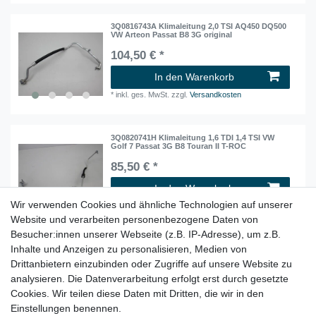
3Q0816743A Klimaleitung 2,0 TSI AQ450 DQ500
VW Arteon Passat B8 3G original
104,50 € *
In den Warenkorb
*
inkl. ges. MwSt.
zzgl.
Versandkosten
3Q0820741H Klimaleitung 1,6 TDI 1,4 TSI VW
Golf 7 Passat 3G B8 Touran II T-ROC
85,50 € *
In den Warenkorb
Wir verwenden Cookies und ähnliche Technologien auf unserer
*
inkl. ges. MwSt.
zzgl.
Versandkosten
Website und verarbeiten personenbezogene Daten von
Besucher:innen unserer Webseite (z.B. IP-Adresse), um z.B.
Inhalte und Anzeigen zu personalisieren, Medien von
3Q2819021 Gebläsemotor Gebläse Regler Valeo
RHD VW Arteon Passat B8 original
Drittanbietern einzubinden oder Zugriffe auf unsere Website zu
66,50 € *
analysieren. Die Datenverarbeitung erfolgt erst durch gesetzte
Cookies. Wir teilen diese Daten mit Dritten, die wir in den
In den Warenkorb
Einstellungen benennen.