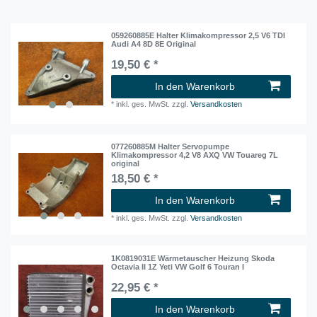
059260885E Halter Klimakompressor 2,5 V6 TDI
Audi A4 8D 8E Original
19,50 € *
In den Warenkorb
*
inkl. ges. MwSt.
zzgl.
Versandkosten
077260885M Halter Servopumpe
Klimakompressor 4,2 V8 AXQ VW Touareg 7L
original
18,50 € *
In den Warenkorb
*
inkl. ges. MwSt.
zzgl.
Versandkosten
1K0819031E Wärmetauscher Heizung Skoda
Octavia II 1Z Yeti VW Golf 6 Touran I
22,95 € *
In den Warenkorb