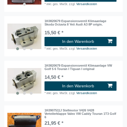
*
inkl. ges. MwSt.
zzgl.
Versandkosten
1K0820679 Expansionsventil Klimaanlage
Skoda Octavia II Yeti Audi A3 8P origin.
15,50 € *
In den Warenkorb
*
inkl. ges. MwSt.
zzgl.
Versandkosten
1K0820679 Expansionsventil Klimaanlage VW
Golf 5 6 Touran I Tiguan I original
14,50 € *
In den Warenkorb
*
inkl. ges. MwSt.
zzgl.
Versandkosten
1K0907511J Stellmotor V426 V428
Verteilerklappe Valeo VW Caddy Touran 1T3 Golf
6
21,95 € *