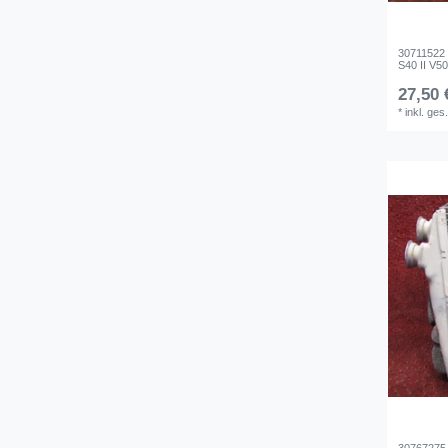
30711522 
S40 II V50
27,50 
*
inkl. ges
30767275