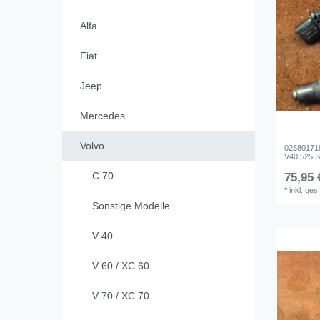
Alfa
Fiat
Jeep
Mercedes
Volvo
025801718
V40 525 S6
C 70
75,95 
*
inkl. ges
Sonstige Modelle
V 40
V 60 / XC 60
V 70 / XC 70