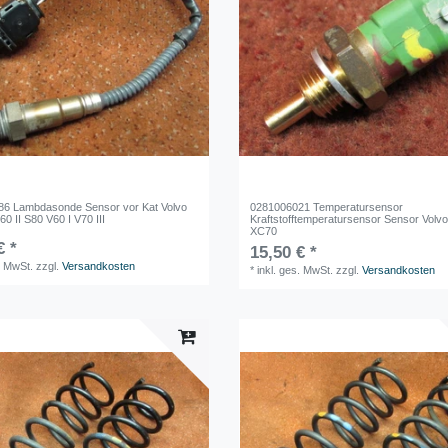
6 Lambdasonde Sensor vor Kat Volvo
0281006021 Temperatursensor
0 II S80 V60 I V70 III
Kraftstofftemperatursensor Sensor Volv
XC70
€ *
15,50 € *
. MwSt.
zzgl.
Versandkosten
*
inkl. ges. MwSt.
zzgl.
Versandkosten