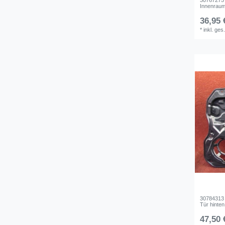
Innenraum
36,95 
*
inkl. ges
30784313
Tür hinten
47,50 