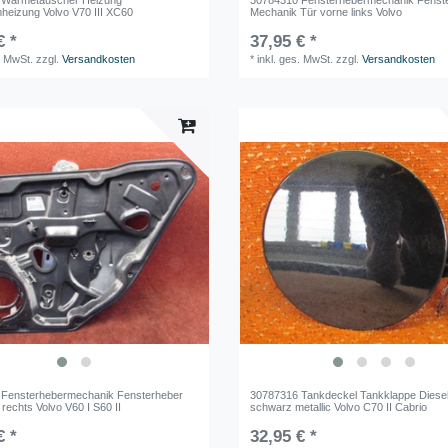
heizung Volvo V70 III XC60
Mechanik Tür vorne links Volvo
€ *
37,95 € *
. MwSt.
zzgl.
Versandkosten
*
inkl. ges. MwSt.
zzgl.
Versandkosten
 Fensterhebermechanik Fensterheber
30787316 Tankdeckel Tankklappe Diese
 rechts Volvo V60 I S60 II
schwarz metallic Volvo C70 II Cabrio
€ *
32,95 € *