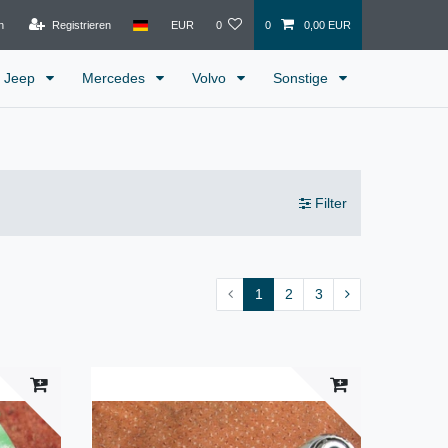
n
Registrieren
EUR
0
0
0,00 EUR
Jeep
Mercedes
Volvo
Sonstige
Filter
1
2
3