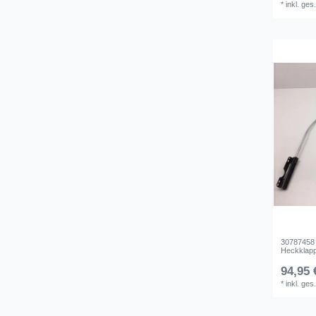
*
inkl. ges
30787458 
Heckklapp
94,95 
*
inkl. ges