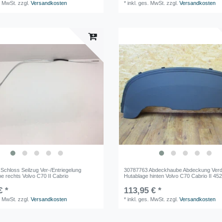
. MwSt.
zzgl.
Versandkosten
*
inkl. ges. MwSt.
zzgl.
Versandkosten
Schloss Seilzug Ver-/Entriegelung
30787763 Abdeckhaube Abdeckung Ver
e rechts Volvo C70 II Cabrio
Hutablage hinten Volvo C70 Cabrio II 45
€ *
113,95 € *
. MwSt.
zzgl.
Versandkosten
*
inkl. ges. MwSt.
zzgl.
Versandkosten