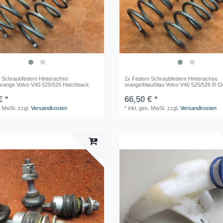
 Schraubfedern Hinterachse
2x Federn Schraubfedern Hinterachse
/orange Volvo V40 525/526 Hatchback
orange/blau/blau Volvo V40 525/526 R-D
€ *
66,50 € *
. MwSt.
zzgl.
Versandkosten
*
inkl. ges. MwSt.
zzgl.
Versandkosten