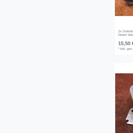
2x Gelenk
hinten Vo
15,50 
*
inkl. ges