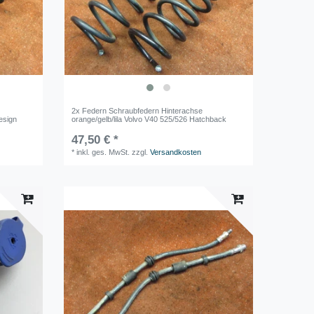
2x Federn Schraubfedern Hinterachse
esign
orange/gelb/lila Volvo V40 525/526 Hatchback
47,50 € *
*
inkl. ges. MwSt.
zzgl.
Versandkosten