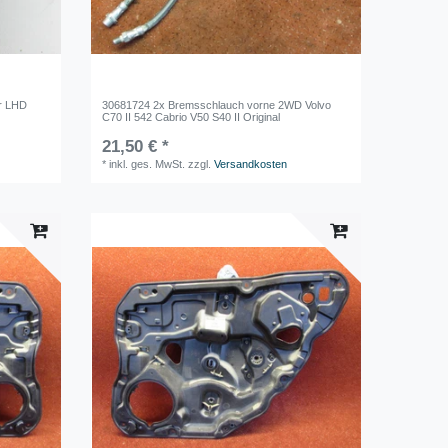
r LHD
30681724 2x Bremsschlauch vorne 2WD Volvo
C70 II 542 Cabrio V50 S40 II Original
21,50 € *
*
inkl. ges. MwSt.
zzgl.
Versandkosten