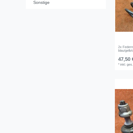
Sonstige
2x Federn
blau/gelb
47,50 
*
inkl. ges