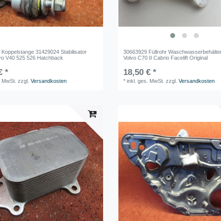
 Koppelstange 31429024 Stabilisator
30663929 Füllrohr Waschwasserbehälte
lvo V40 525 526 Hatchback
Volvo C70 II Cabrio Facelift Original
€ *
18,50 € *
. MwSt.
zzgl.
Versandkosten
*
inkl. ges. MwSt.
zzgl.
Versandkosten