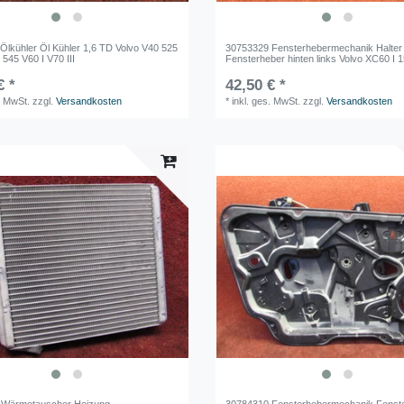
Ölkühler Öl Kühler 1,6 TD Volvo V40 525
30753329 Fensterhebermechanik Halter
 545 V60 I V70 III
Fensterheber hinten links Volvo XC60 I 
€ *
42,50 € *
. MwSt.
zzgl.
Versandkosten
*
inkl. ges. MwSt.
zzgl.
Versandkosten
 Wärmetauscher Heizung
30784310 Fensterhebermechanik Fenst