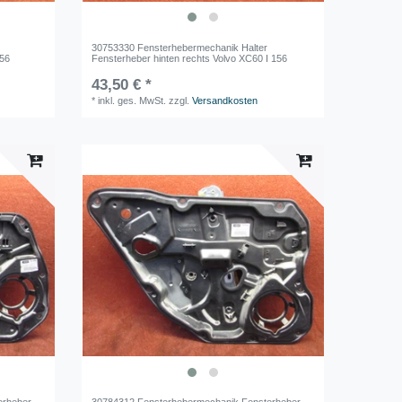
30753330 Fensterhebermechanik Halter
156
Fensterheber hinten rechts Volvo XC60 I 156
43,50 € *
*
inkl. ges. MwSt.
zzgl.
Versandkosten
erheber
30784312 Fensterhebermechanik Fensterheber