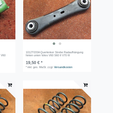
1012T033A Querlenker Strebe Radaufhängung
o V60
hinten unten Volvo V60 S60 II V70 III
19,50 € *
*
inkl. ges. MwSt.
zzgl.
Versandkosten