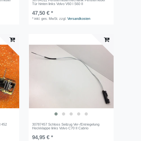
Tür hinten links Volvo V60 I S60 II
47,50 € *
*
inkl. ges. MwSt.
zzgl.
Versandkosten
l 452
30787457 Schloss Seilzug Ver-/Entriegelung
Heckklappe links Volvo C70 II Cabrio
94,95 € *