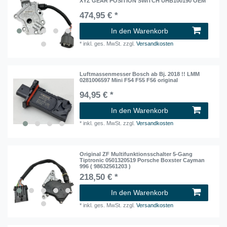
XYZ GEAR POSITION SWITCH UHB100190 OEM
474,95 € *
In den Warenkorb
*
inkl. ges. MwSt.
zzgl.
Versandkosten
Luftmassenmesser Bosch ab Bj. 2018 !! LMM
0281006597 Mini F54 F55 F56 original
94,95 € *
In den Warenkorb
*
inkl. ges. MwSt.
zzgl.
Versandkosten
Original ZF Multifunktionsschalter 5-Gang
Tiptronic 0501320519 Porsche Boxster Cayman
996 ( 98632561203 )
218,50 € *
In den Warenkorb
*
inkl. ges. MwSt.
zzgl.
Versandkosten