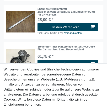
Spannbrett Klemmbrett
Zwischenwandverschluss Ladungssicherung
für LKW 244cm
28,00 € *
In den Warenkorb
*
inkl. ges. MwSt.
zzgl.
Versandkosten
Stellmotor TRW Parkbremse hinten A005D989
Fiat Jaguar Jeep Land Rover original
61,75 € *
In den Warenkorb
Wir verwenden Cookies und ähnliche Technologien auf unserer
*
inkl. ges. MwSt.
zzgl.
Versandkosten
Website und verarbeiten personenbezogene Daten von
Besucher:innen unserer Webseite (z.B. IP-Adresse), um z.B.
Inhalte und Anzeigen zu personalisieren, Medien von
Stoßstange Verstärkung vorne LR080004 Land
Rover Discovery V neu original
Drittanbietern einzubinden oder Zugriffe auf unsere Website zu
159,95 € *
analysieren. Die Datenverarbeitung erfolgt erst durch gesetzte
Cookies. Wir teilen diese Daten mit Dritten, die wir in den
In den Warenkorb
Einstellungen benennen.