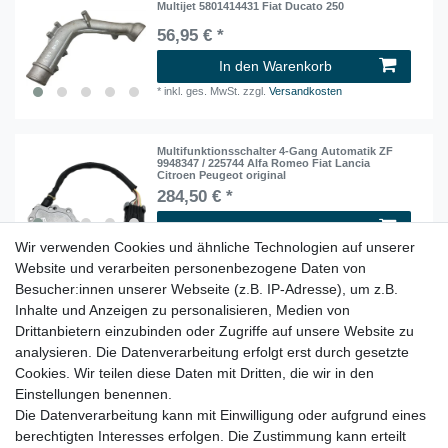
Multijet 5801414431 Fiat Ducato 250
56,95 € *
In den Warenkorb
*
inkl. ges. MwSt.
zzgl.
Versandkosten
Multifunktionsschalter 4-Gang Automatik ZF
9948347 / 225744 Alfa Romeo Fiat Lancia
Citroen Peugeot original
284,50 € *
In den Warenkorb
Wir verwenden Cookies und ähnliche Technologien auf unserer
*
inkl. ges. MwSt.
zzgl.
Versandkosten
Website und verarbeiten personenbezogene Daten von
Besucher:innen unserer Webseite (z.B. IP-Adresse), um z.B.
Inhalte und Anzeigen zu personalisieren, Medien von
Multifunktionsschalter 4-Gang Automatik ZF
9948347 / 225744 Alfa Romeo Fiat Lancia
Drittanbietern einzubinden oder Zugriffe auf unsere Website zu
Citroen Peugeot original
analysieren. Die Datenverarbeitung erfolgt erst durch gesetzte
379,95 € *
Cookies. Wir teilen diese Daten mit Dritten, die wir in den
In den Warenkorb
Einstellungen benennen.
*
inkl. ges. MwSt.
zzgl.
Versandkosten
Die Datenverarbeitung kann mit Einwilligung oder aufgrund eines
berechtigten Interesses erfolgen. Die Zustimmung kann erteilt