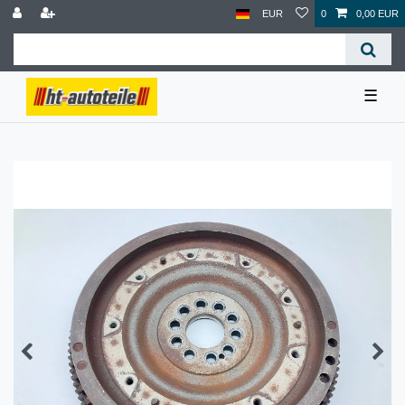
EUR
0
0,00 EUR
☰