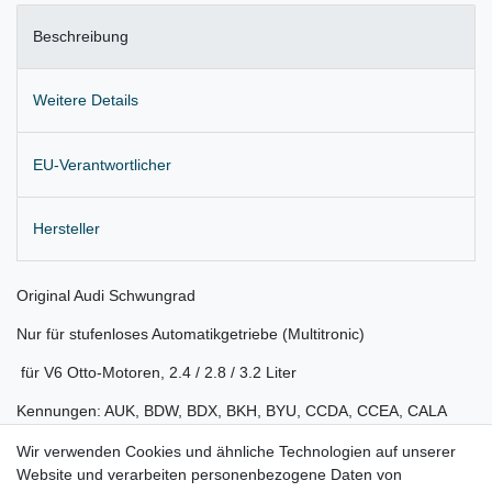
Beschreibung
Weitere Details
EU-Verantwortlicher
Hersteller
Original Audi Schwungrad
Nur für stufenloses Automatikgetriebe (Multitronic)
für V6 Otto-Motoren, 2.4 / 2.8 / 3.2 Liter
Kennungen: AUK, BDW, BDX, BKH, BYU, CCDA, CCEA, CALA
Lieferung wie abgebildet
Wir verwenden Cookies und ähnliche Technologien auf unserer
Website und verarbeiten personenbezogene Daten von
Gerne prüfen wir für Sie anhand Ihrer Fahrgestellnummer (VIN)