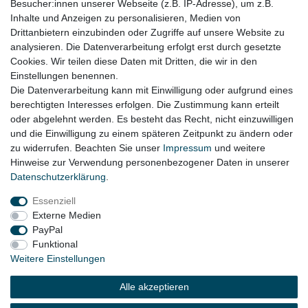
Besucher:innen unserer Webseite (z.B. IP-Adresse), um z.B.
Inhalte und Anzeigen zu personalisieren, Medien von
ob der Artikel bei Ihrem Fahrzeug passt
Drittanbietern einzubinden oder Zugriffe auf unsere Website zu
für:
analysieren. Die Datenverarbeitung erfolgt erst durch gesetzte
Cookies. Wir teilen diese Daten mit Dritten, die wir in den
Audi A6 4F Bj. 2004 - 2010
Einstellungen benennen.
Die Datenverarbeitung kann mit Einwilligung oder aufgrund eines
berechtigten Interesses erfolgen. Die Zustimmung kann erteilt
oder abgelehnt werden. Es besteht das Recht, nicht einzuwilligen
Lieferzeit etwa 1 bis 3 Werktage
und die Einwilligung zu einem späteren Zeitpunkt zu ändern oder
zu widerrufen. Beachten Sie unser
Impressum
und weitere
Hinweise zur Verwendung personenbezogener Daten in unserer
Daten­schutz­erklärung
.
Impressum
Daten­schutz­erklärung
AGB
Essenziell
Externe Medien
Widerrufs­recht
Kontakt
Vertrag widerrufen
PayPal
Funktional
Weitere Einstellungen
© Copyright 2026 | Alle Rechte vorbehalten.
Alle akzeptieren