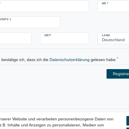
NR.*
USATZ 1
ORT*
LAND
*
 bestätige ich, dass ich die
Daten­schutz­erklärung
gelesen habe.
Registri
unserer Website und verarbeiten personenbezogene Daten von
aten­schutz­erklärung
AGB
Widerrufs­recht
Vertrag widerru
.B. Inhalte und Anzeigen zu personalisieren, Medien von