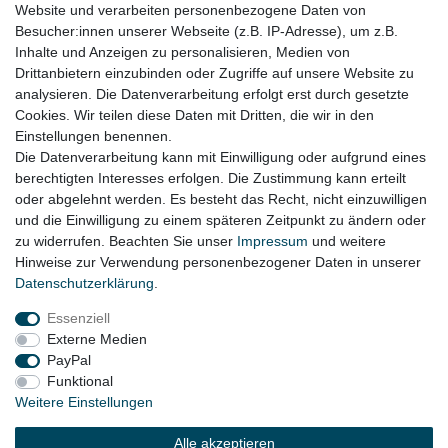
Website und verarbeiten personenbezogene Daten von
für:
Besucher:innen unserer Webseite (z.B. IP-Adresse), um z.B.
Inhalte und Anzeigen zu personalisieren, Medien von
Audi A4 B9 8W Bj. 11.2015 – 2020
Drittanbietern einzubinden oder Zugriffe auf unsere Website zu
Audi A5 F5 Bj. 06.2016 – 2020
analysieren. Die Datenverarbeitung erfolgt erst durch gesetzte
Cookies. Wir teilen diese Daten mit Dritten, die wir in den
Audi Q5 FY Bj. 05.2016 – 2021
Einstellungen benennen.
Die Datenverarbeitung kann mit Einwilligung oder aufgrund eines
berechtigten Interesses erfolgen. Die Zustimmung kann erteilt
oder abgelehnt werden. Es besteht das Recht, nicht einzuwilligen
Lieferzeit etwa 1 bis 3 Werktage
und die Einwilligung zu einem späteren Zeitpunkt zu ändern oder
zu widerrufen. Beachten Sie unser
Impressum
und weitere
Hinweise zur Verwendung personenbezogener Daten in unserer
Daten­schutz­erklärung
.
Impressum
Daten­schutz­erklärung
AGB
Essenziell
Externe Medien
Widerrufs­recht
Kontakt
Vertrag widerrufen
PayPal
Funktional
Weitere Einstellungen
© Copyright 2026 | Alle Rechte vorbehalten.
Alle akzeptieren