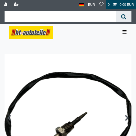
EUR
0
0,00 EUR
☰