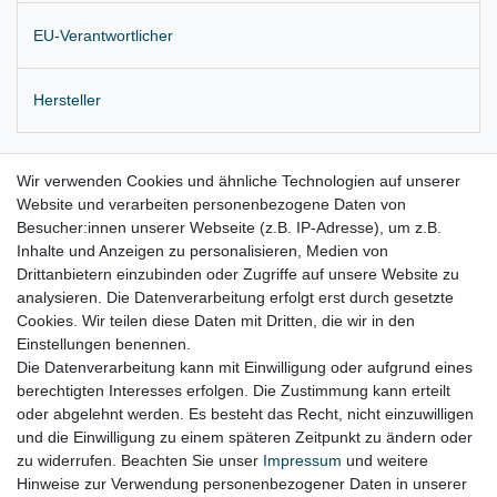
EU-Verantwortlicher
Hersteller
Original Verkleidung
Abdeckung Fußraum rechts
Mittelkonsole
Wir verwenden Cookies und ähnliche Technologien auf unserer
Website und verarbeiten personenbezogene Daten von
Farbe: 62U, schwarz/aqua
Besucher:innen unserer Webseite (z.B. IP-Adresse), um z.B.
Lieferung wie abgebildet
Inhalte und Anzeigen zu personalisieren, Medien von
Drittanbietern einzubinden oder Zugriffe auf unsere Website zu
für:
analysieren. Die Datenverarbeitung erfolgt erst durch gesetzte
Cookies. Wir teilen diese Daten mit Dritten, die wir in den
Skoda Octavia II 1Z Bj. 02.2004 - 06.2013
Einstellungen benennen.
Die Datenverarbeitung kann mit Einwilligung oder aufgrund eines
berechtigten Interesses erfolgen. Die Zustimmung kann erteilt
oder abgelehnt werden. Es besteht das Recht, nicht einzuwilligen
Lieferzeit etwa 1 bis 3 Werktage
und die Einwilligung zu einem späteren Zeitpunkt zu ändern oder
zu widerrufen. Beachten Sie unser
Impressum
und weitere
Hinweise zur Verwendung personenbezogener Daten in unserer