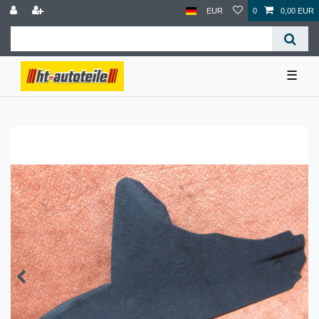
EUR
0
0,00 EUR
☰