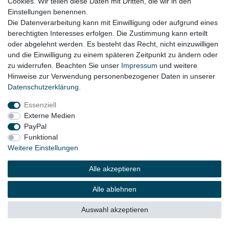
Cookies. Wir teilen diese Daten mit Dritten, die wir in den
Einstellungen benennen.
Die Datenverarbeitung kann mit Einwilligung oder aufgrund eines
Impressum
Daten­schutz­erklärung
AGB
berechtigten Interesses erfolgen. Die Zustimmung kann erteilt
oder abgelehnt werden. Es besteht das Recht, nicht einzuwilligen
und die Einwilligung zu einem späteren Zeitpunkt zu ändern oder
Widerrufs­recht
Kontakt
Vertrag widerrufen
zu widerrufen. Beachten Sie unser
Impressum
und weitere
Hinweise zur Verwendung personenbezogener Daten in unserer
Daten­schutz­erklärung
.
© Copyright 2026 | Alle Rechte vorbehalten.
Essenziell
Externe Medien
PayPal
Funktional
Weitere Einstellungen
Alle akzeptieren
Alle ablehnen
Auswahl akzeptieren