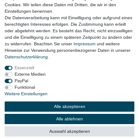
Cookies. Wir teilen diese Daten mit Dritten, die wir in den
VW Touareg 7P Bj. 2010 - 2018
Einstellungen benennen.
Die Datenverarbeitung kann mit Einwilligung oder aufgrund eines
berechtigten Interesses erfolgen. Die Zustimmung kann erteilt
oder abgelehnt werden. Es besteht das Recht, nicht einzuwilligen
Lieferzeit etwa 1 bis 3 Werktage
und die Einwilligung zu einem späteren Zeitpunkt zu ändern oder
zu widerrufen. Beachten Sie unser
Impressum
und weitere
Hinweise zur Verwendung personenbezogener Daten in unserer
Daten­schutz­erklärung
.
Impressum
Daten­schutz­erklärung
AGB
Essenziell
Externe Medien
Widerrufs­recht
Kontakt
Vertrag widerrufen
PayPal
Funktional
Weitere Einstellungen
© Copyright 2026 | Alle Rechte vorbehalten.
Alle akzeptieren
Alle ablehnen
Auswahl akzeptieren