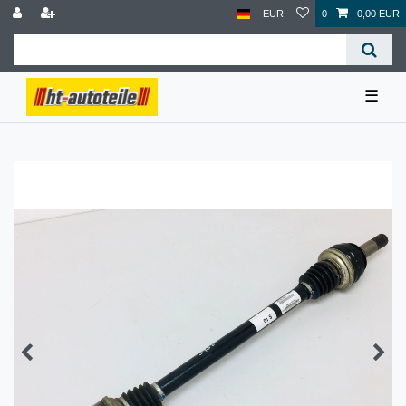
EUR
0
0,00 EUR
☰