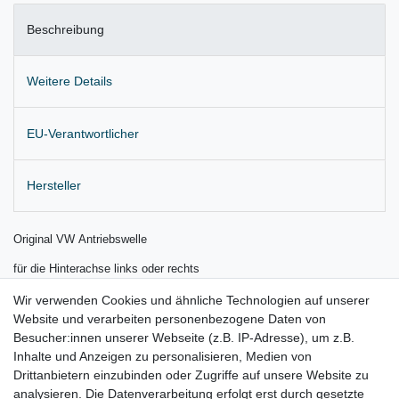
Beschreibung
Weitere Details
EU-Verantwortlicher
Hersteller
Original VW Antriebswelle
für die Hinterachse links oder rechts
für alle V6 TDI Motoren und alle V6 und V8 Otto-Motoren
Wir verwenden Cookies und ähnliche Technologien auf unserer
Website und verarbeiten personenbezogene Daten von
ohne Differentialsperre an der Hinterachse
Besucher:innen unserer Webseite (z.B. IP-Adresse), um z.B.
Inhalte und Anzeigen zu personalisieren, Medien von
Lieferung wie abgebildet
Drittanbietern einzubinden oder Zugriffe auf unsere Website zu
für:
analysieren. Die Datenverarbeitung erfolgt erst durch gesetzte