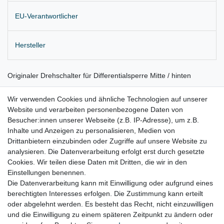
EU-Verantwortlicher
Hersteller
Originaler Drehschalter für Differentialsperre Mitte / hinten
aus der Mittelkonsole
Wir verwenden Cookies und ähnliche Technologien auf unserer
Website und verarbeiten personenbezogene Daten von
Lieferung wie abgebildet
Besucher:innen unserer Webseite (z.B. IP-Adresse), um z.B.
für:
Inhalte und Anzeigen zu personalisieren, Medien von
Drittanbietern einzubinden oder Zugriffe auf unsere Website zu
VW Touareg 7P Bj. 2010 - 09/2014
analysieren. Die Datenverarbeitung erfolgt erst durch gesetzte
Cookies. Wir teilen diese Daten mit Dritten, die wir in den
Einstellungen benennen.
Die Datenverarbeitung kann mit Einwilligung oder aufgrund eines
berechtigten Interesses erfolgen. Die Zustimmung kann erteilt
oder abgelehnt werden. Es besteht das Recht, nicht einzuwilligen
Lieferzeit etwa 1 bis 3 Werktage
und die Einwilligung zu einem späteren Zeitpunkt zu ändern oder