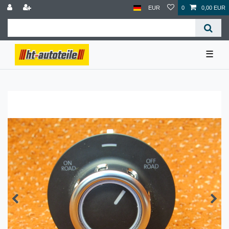
EUR
0
0,00 EUR
☰