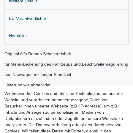
Weitere Details
EU-Verantwortlicher
Hersteller
Original Alfa Romeo Schaltereinheit
für Menü-Bedienung des Fahrzeugs und Leuchtweitenregulierung
aus Neuwagen mit langer Standzeit
Lieferung wie abgebildet
Wir verwenden Cookies und ähnliche Technologien auf unserer
Gerne prüfen wir für Sie anhand Ihrer Fahrgestellnummer (VIN)
Website und verarbeiten personenbezogene Daten von
ob der Artikel bei Ihrem Fahrzeug passt
Besucher:innen unserer Webseite (z.B. IP-Adresse), um z.B.
Inhalte und Anzeigen zu personalisieren, Medien von
für:
Drittanbietern einzubinden oder Zugriffe auf unsere Website zu
analysieren. Die Datenverarbeitung erfolgt erst durch gesetzte
Alfa Romeo 940 Bj. 2010 - 2013 (
vor Facelift, nicht für
Cookies. Wir teilen diese Daten mit Dritten, die wir in den
Xenon
)