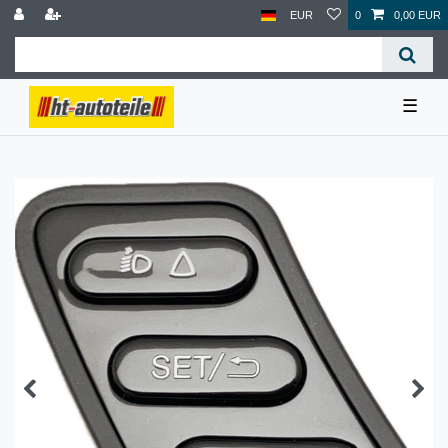
EUR
0
0,00 EUR
☰