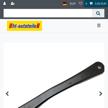
EUR
0
0,00 EUR
☰