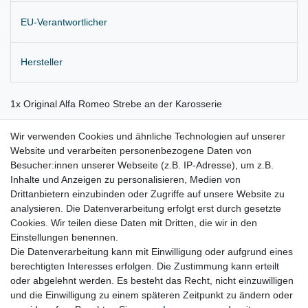
EU-Verantwortlicher
Hersteller
1x Original Alfa Romeo Strebe an der Karosserie
Einbauposition: Im Motorraum innen rechts
Wir verwenden Cookies und ähnliche Technologien auf unserer
Website und verarbeiten personenbezogene Daten von
aus Neuwagen mit langer Standzeit
Besucher:innen unserer Webseite (z.B. IP-Adresse), um z.B.
Lieferung wie abgebildet
Inhalte und Anzeigen zu personalisieren, Medien von
Drittanbietern einzubinden oder Zugriffe auf unsere Website zu
für:
analysieren. Die Datenverarbeitung erfolgt erst durch gesetzte
Cookies. Wir teilen diese Daten mit Dritten, die wir in den
Alfa Romeo Giulietta 940 Bj. 2010 - 2020
Einstellungen benennen.
Die Datenverarbeitung kann mit Einwilligung oder aufgrund eines
berechtigten Interesses erfolgen. Die Zustimmung kann erteilt
oder abgelehnt werden. Es besteht das Recht, nicht einzuwilligen
Lieferzeit etwa 1 bis 3 Werktage
und die Einwilligung zu einem späteren Zeitpunkt zu ändern oder