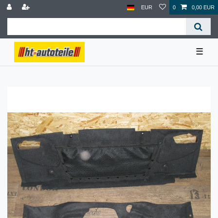
EUR
0
0,00 EUR
☰