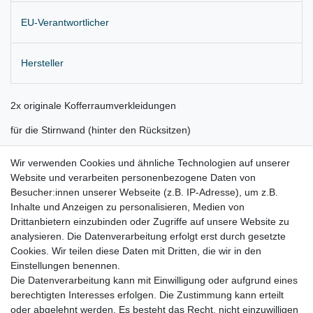
EU-Verantwortlicher
Hersteller
2x originale Kofferraumverkleidungen
für die Stirnwand (hinter den Rücksitzen)
und unter der Ladekante
Wir verwenden Cookies und ähnliche Technologien auf unserer
Website und verarbeiten personenbezogene Daten von
Farbe: schwarz
Besucher:innen unserer Webseite (z.B. IP-Adresse), um z.B.
Lieferung wie abgebildet
Inhalte und Anzeigen zu personalisieren, Medien von
Drittanbietern einzubinden oder Zugriffe auf unsere Website zu
für:
analysieren. Die Datenverarbeitung erfolgt erst durch gesetzte
Cookies. Wir teilen diese Daten mit Dritten, die wir in den
Alfa Romeo Spider 939 Bj. 2006 - 2011
Einstellungen benennen.
Die Datenverarbeitung kann mit Einwilligung oder aufgrund eines
berechtigten Interesses erfolgen. Die Zustimmung kann erteilt
oder abgelehnt werden. Es besteht das Recht, nicht einzuwilligen
Lieferzeit etwa 1 bis 3 Werktage