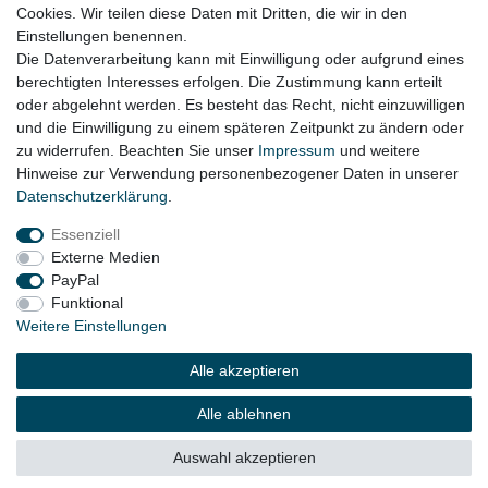
Cookies. Wir teilen diese Daten mit Dritten, die wir in den
Alfa Romeo Giulietta 940 Bj. 2010 - 2013 (vor 1. Facelift)
Einstellungen benennen.
Die Datenverarbeitung kann mit Einwilligung oder aufgrund eines
berechtigten Interesses erfolgen. Die Zustimmung kann erteilt
oder abgelehnt werden. Es besteht das Recht, nicht einzuwilligen
Lieferzeit etwa 1 bis 3 Werktage
und die Einwilligung zu einem späteren Zeitpunkt zu ändern oder
zu widerrufen. Beachten Sie unser
Impressum
und weitere
Hinweise zur Verwendung personenbezogener Daten in unserer
Daten­schutz­erklärung
.
Impressum
Daten­schutz­erklärung
AGB
Essenziell
Externe Medien
Widerrufs­recht
Kontakt
Vertrag widerrufen
PayPal
Funktional
Weitere Einstellungen
© Copyright 2026 | Alle Rechte vorbehalten.
Alle akzeptieren
Alle ablehnen
Auswahl akzeptieren