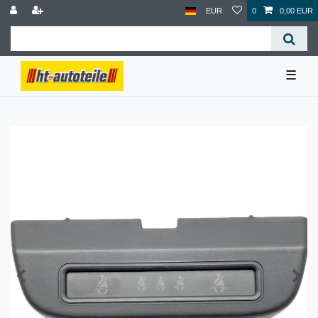
EUR
0
0,00 EUR
☰