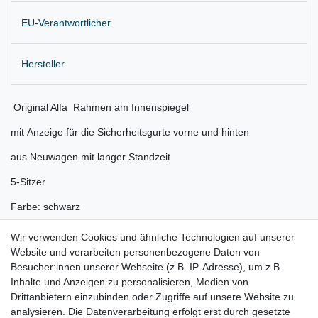
EU-Verantwortlicher
Hersteller
Original Alfa Rahmen am Innenspiegel
mit Anzeige für die Sicherheitsgurte vorne und hinten
aus Neuwagen mit langer Standzeit
5-Sitzer
Farbe: schwarz
Lieferung wie abgebildet
Wir verwenden Cookies und ähnliche Technologien auf unserer
Website und verarbeiten personenbezogene Daten von
Gerne prüfen wir für Sie anhand Ihrer Fahrgestellnummer (VIN)
Besucher:innen unserer Webseite (z.B. IP-Adresse), um z.B.
ob der Artikel bei Ihrem Fahrzeug passt
Inhalte und Anzeigen zu personalisieren, Medien von
Drittanbietern einzubinden oder Zugriffe auf unsere Website zu
für:
analysieren. Die Datenverarbeitung erfolgt erst durch gesetzte