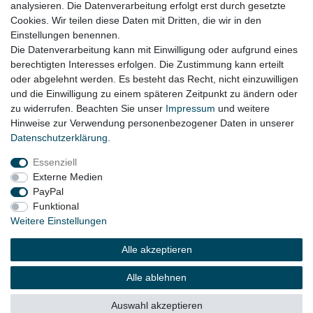
analysieren. Die Datenverarbeitung erfolgt erst durch gesetzte
Cookies. Wir teilen diese Daten mit Dritten, die wir in den
Alfa Romeo Giulietta 940 Bj. 2010 - 2020
Einstellungen benennen.
Die Datenverarbeitung kann mit Einwilligung oder aufgrund eines
berechtigten Interesses erfolgen. Die Zustimmung kann erteilt
oder abgelehnt werden. Es besteht das Recht, nicht einzuwilligen
Lieferzeit etwa 1 bis 3 Werktage
und die Einwilligung zu einem späteren Zeitpunkt zu ändern oder
zu widerrufen. Beachten Sie unser
Impressum
und weitere
Hinweise zur Verwendung personenbezogener Daten in unserer
Daten­schutz­erklärung
.
Impressum
Daten­schutz­erklärung
AGB
Essenziell
Externe Medien
Widerrufs­recht
Kontakt
Vertrag widerrufen
PayPal
Funktional
Weitere Einstellungen
© Copyright 2026 | Alle Rechte vorbehalten.
Alle akzeptieren
Alle ablehnen
Auswahl akzeptieren