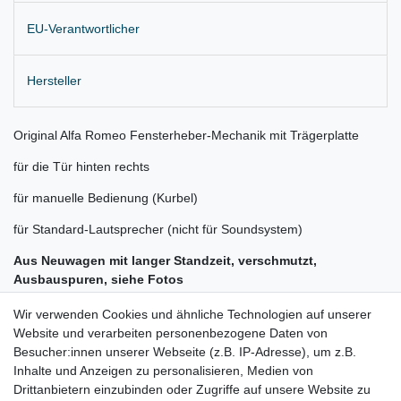
EU-Verantwortlicher
Hersteller
Original Alfa Romeo Fensterheber-Mechanik mit Trägerplatte
für die Tür hinten rechts
für manuelle Bedienung (Kurbel)
für Standard-Lautsprecher (nicht für Soundsystem)
Aus Neuwagen mit langer Standzeit, verschmutzt,
Ausbauspuren, siehe Fotos
Lieferung wie abgebildet
Wir verwenden Cookies und ähnliche Technologien auf unserer
Website und verarbeiten personenbezogene Daten von
Gerne prüfen wir für Sie anhand Ihrer Fahrgestellnummer (VIN)
Besucher:innen unserer Webseite (z.B. IP-Adresse), um z.B.
Inhalte und Anzeigen zu personalisieren, Medien von
ob der Artikel bei Ihrem Fahrzeug passt
Drittanbietern einzubinden oder Zugriffe auf unsere Website zu
für: