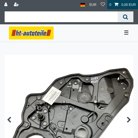
EUR
0
0,00 EUR
☰