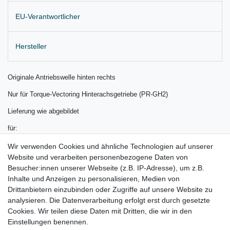
EU-Verantwortlicher
Hersteller
Originale Antriebswelle hinten rechts
Nur für Torque-Vectoring Hinterachsgetriebe (PR-GH2)
Lieferung wie abgebildet
für:
Audi A4 8K Bj. 11/2011 - 2015
Wir verwenden Cookies und ähnliche Technologien auf unserer
Website und verarbeiten personenbezogene Daten von
Audi A5 Bj. 09/2011 - 2016
Besucher:innen unserer Webseite (z.B. IP-Adresse), um z.B.
Inhalte und Anzeigen zu personalisieren, Medien von
Audi Q5 8R Bj. 06/2012 - 2017
Drittanbietern einzubinden oder Zugriffe auf unsere Website zu
Audi RS4 Bj. 05/2012 - 2016
analysieren. Die Datenverarbeitung erfolgt erst durch gesetzte
Cookies. Wir teilen diese Daten mit Dritten, die wir in den
Audi RS5 Bj. 05/2012 - 2016
Einstellungen benennen.