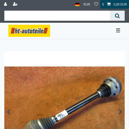
EUR
0
0,00 EUR
☰