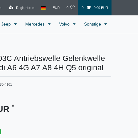
n
Registrieren
EUR
0
0
0,00 EUR
Jeep
Mercedes
Volvo
Sonstige
3C Antriebswelle Gelenkwelle
di A6 4G A7 A8 4H Q5 original
70-4101
*
EUR
g