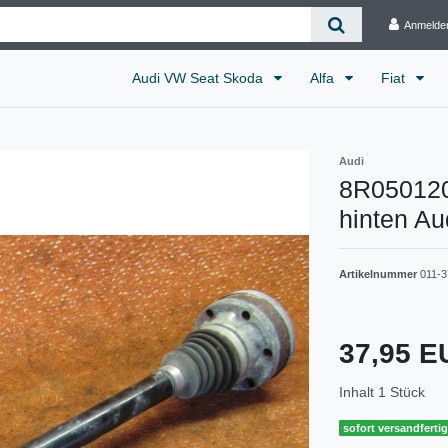
Anmelde
Audi VW Seat Skoda
Alfa
Fiat
Audi
8R050120
hinten Au
Artikelnummer
011-3
37,95 
Inhalt
1
Stück
sofort versandferti