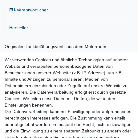
EU-Verantwortlicher
Hersteller
Originales Tankbelüftungsventil aus dem Motorraum
für diverse 3,0 und 3,2 Liter V6 Motoren
Wir verwenden Cookies und ähnliche Technologien auf unserer
Website und verarbeiten personenbezogene Daten von
Lieferung wie abgebildet
Besucher:innen unserer Webseite (z.B. IP-Adresse), um z.B.
z.B. für:
Inhalte und Anzeigen zu personalisieren, Medien von
Drittanbietern einzubinden oder Zugriffe auf unsere Website zu
analysieren. Die Datenverarbeitung erfolgt erst durch gesetzte
Cookies. Wir teilen diese Daten mit Dritten, die wir in den
Lancia Thesis Bj. 2002 - 2009
Einstellungen benennen.
Die Datenverarbeitung kann mit Einwilligung oder aufgrund eines
berechtigten Interesses erfolgen. Die Zustimmung kann erteilt
oder abgelehnt werden. Es besteht das Recht, nicht einzuwilligen
Lieferzeit etwa 1 bis 3 Werktage
und die Einwilligung zu einem späteren Zeitpunkt zu ändern oder
zu widerrufen. Beachten Sie unser
Impressum
und weitere