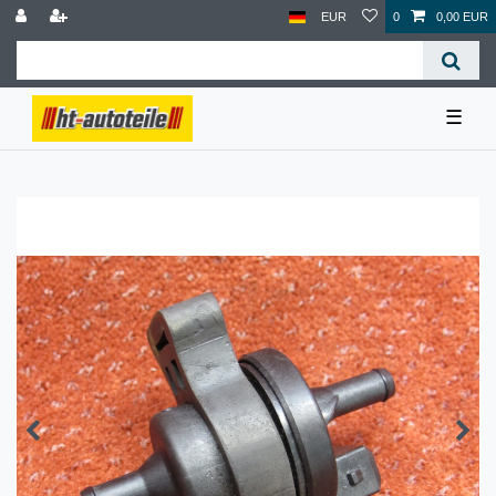
EUR
0
0,00 EUR
☰