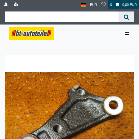
EUR
0
0,00 EUR
☰