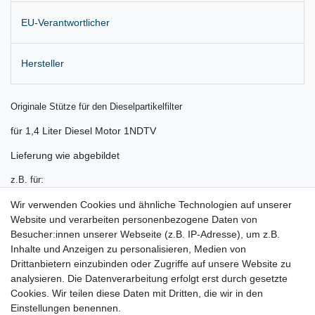
EU-Verantwortlicher
Hersteller
Originale Stütze für den Dieselpartikelfilter
für 1,4 Liter Diesel Motor 1NDTV
Lieferung wie abgebildet
z.B. für:
Toyota Auris Bj. 2008 - 2017
Wir verwenden Cookies und ähnliche Technologien auf unserer
Website und verarbeiten personenbezogene Daten von
Toyota Corolla Bj. 12.2008 - 2017
Besucher:innen unserer Webseite (z.B. IP-Adresse), um z.B.
Inhalte und Anzeigen zu personalisieren, Medien von
Toyota Urban Cruiser Bj. 2008 - 2016
Drittanbietern einzubinden oder Zugriffe auf unsere Website zu
Toyota Verso Bj. 11.2010 - 2016
analysieren. Die Datenverarbeitung erfolgt erst durch gesetzte
Cookies. Wir teilen diese Daten mit Dritten, die wir in den
Toyota Yaris Bj. 11.2008 - 2017
Einstellungen benennen.