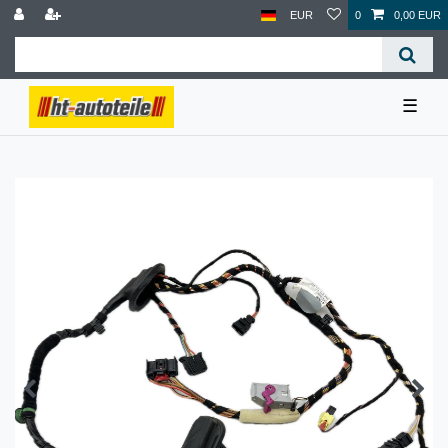
EUR
0
0,00 EUR
☰