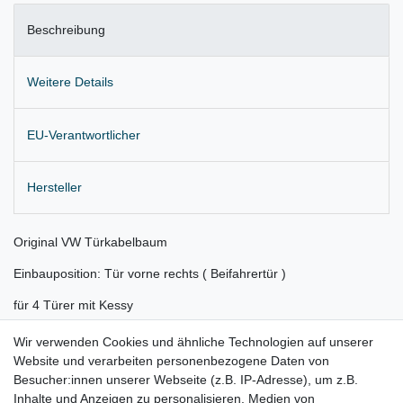
Beschreibung
Weitere Details
EU-Verantwortlicher
Hersteller
Original VW Türkabelbaum
Einbauposition: Tür vorne rechts ( Beifahrertür )
für 4 Türer mit Kessy
Lieferung wie abgebildet
Wir verwenden Cookies und ähnliche Technologien auf unserer
Website und verarbeiten personenbezogene Daten von
Gerne prüfen wir für Sie anhand Ihrer Fahrgestellnummer (VIN)
Besucher:innen unserer Webseite (z.B. IP-Adresse), um z.B.
Inhalte und Anzeigen zu personalisieren, Medien von
ob der Artikel bei Ihrem Fahrzeug passt