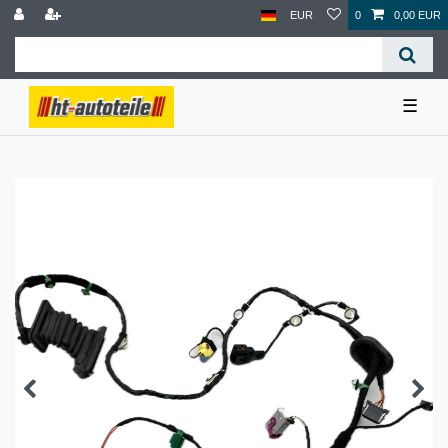
EUR
0
0,00 EUR
☰