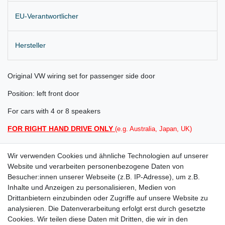
EU-Verantwortlicher
Hersteller
Original VW wiring set for passenger side door
Position: left front door
For cars with 4 or 8 speakers
FOR RIGHT HAND DRIVE ONLY
(e.g. Australia, Japan, UK)
Delivery as shown
Wir verwenden Cookies und ähnliche Technologien auf unserer
for:
Website und verarbeiten personenbezogene Daten von
Besucher:innen unserer Webseite (z.B. IP-Adresse), um z.B.
VW Golf Plus Bj. 05/2008 - 11/2010 (VIN: 1K_9_80001 -
Inhalte und Anzeigen zu personalisieren, Medien von
1K_B_550000)
Drittanbietern einzubinden oder Zugriffe auf unsere Website zu
analysieren. Die Datenverarbeitung erfolgt erst durch gesetzte
If you are not sure please ask by Chassis Number (VIN) of your
Cookies. Wir teilen diese Daten mit Dritten, die wir in den
car