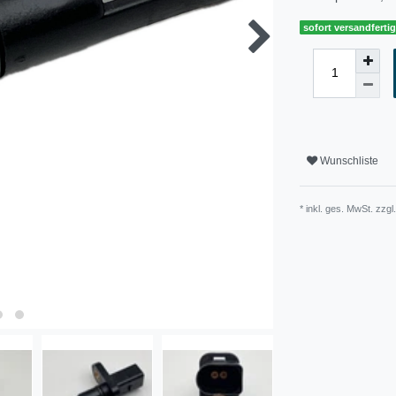
sofort versandferti
Wunschliste
* inkl. ges. MwSt. zzgl