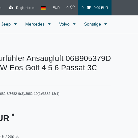
n
Registrieren
EUR
0
0
0,00 EUR
Jeep
Mercedes
Volvo
Sonstige
urfühler Ansaugluft 06B905379D
VW Eos Golf 4 5 6 Passat 3C
682-8/3682-9(3)/3982-10(1)/3682-13(1)
*
EUR
 € / Stück