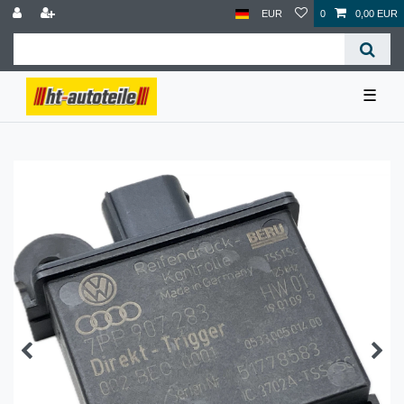
EUR
0
0,00 EUR
☰