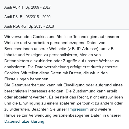
Audi A8 4H Bj. 2009 -
2017
Audi R8 Bj. 05/2015 - 2020
Audi RS6 4G Bj. 2013 - 2018
Audi RS7 4G Bj. 2013 - 2017
Wir verwenden Cookies und ähnliche Technologien auf unserer
Website und verarbeiten personenbezogene Daten von
Porsche Boxster ( 987 ) 08/2009 - 2012 (ab Modelljahr 2010)
Besucher:innen unserer Webseite (z.B. IP-Adresse), um z.B.
Inhalte und Anzeigen zu personalisieren, Medien von
Porsche Cayman ( 98
7 ) 08/2009 - 2012 (ab Modelljahr 2010)
Drittanbietern einzubinden oder Zugriffe auf unsere Website zu
Porsche 911 ( 997 ) 08/2009 - 2012 (ab Modelljahr 2010)
analysieren. Die Datenverarbeitung erfolgt erst durch gesetzte
Cookies. Wir teilen diese Daten mit Dritten, die wir in den
VW Touareg 7P Bj. 2010 - 2014
Einstellungen benennen.
Die Datenverarbeitung kann mit Einwilligung oder aufgrund eines
berechtigten Interesses erfolgen. Die Zustimmung kann erteilt
oder abgelehnt werden. Es besteht das Recht, nicht einzuwilligen
Lieferzeit etwa 1 bis 3 Werktage
und die Einwilligung zu einem späteren Zeitpunkt zu ändern oder
zu widerrufen. Beachten Sie unser
Impressum
und weitere
Hinweise zur Verwendung personenbezogener Daten in unserer
Daten­schutz­erklärung
.
Impressum
Daten­schutz­erklärung
AGB