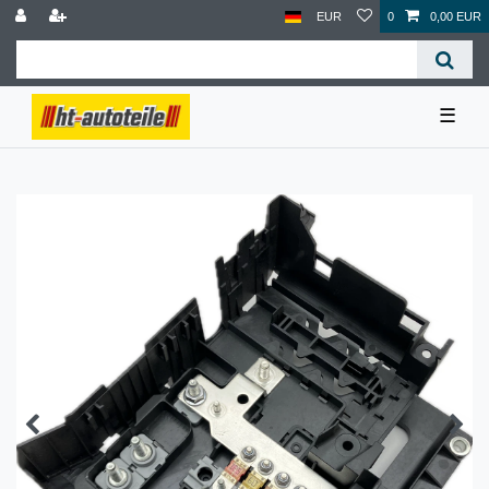
EUR
0
0,00 EUR
☰