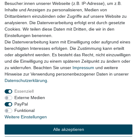
Besucher:innen unserer Webseite (z.B. IP-Adresse), um z.B.
Audi Q7 4L Bj. 2005 - 2015
Inhalte und Anzeigen zu personalisieren, Medien von
Drittanbietern einzubinden oder Zugriffe auf unsere Website zu
Porsche Cayenne 9PA Bj. 2002 - 2010
analysieren. Die Datenverarbeitung erfolgt erst durch gesetzte
Cookies. Wir teilen diese Daten mit Dritten, die wir in den
VW Touareg 7L Bj. 2002 - 2010 (nicht für V10 TDI)
Einstellungen benennen.
Die Datenverarbeitung kann mit Einwilligung oder aufgrund eines
berechtigten Interesses erfolgen. Die Zustimmung kann erteilt
oder abgelehnt werden. Es besteht das Recht, nicht einzuwilligen
Lieferzeit etwa 1 bis 3 Werktage
und die Einwilligung zu einem späteren Zeitpunkt zu ändern oder
zu widerrufen. Beachten Sie unser
Impressum
und weitere
Hinweise zur Verwendung personenbezogener Daten in unserer
Daten­schutz­erklärung
.
Impressum
Daten­schutz­erklärung
AGB
Essenziell
Externe Medien
Widerrufs­recht
Kontakt
Vertrag widerrufen
PayPal
Funktional
Weitere Einstellungen
© Copyright 2026 | Alle Rechte vorbehalten.
Alle akzeptieren