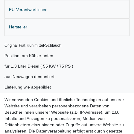
EU-Verantwortlicher
Hersteller
Original Fiat Kühlmittel-Schlauch
Position: am Kühler unten
für 1,3 Liter Diesel ( 55 KW / 75 PS )
aus Neuwagen demontiert
Lieferung wie abgebildet
z.B. für:
Wir verwenden Cookies und ähnliche Technologien auf unserer
Website und verarbeiten personenbezogene Daten von
Fiat 500 Bj. 2007 - 2011
Besucher:innen unserer Webseite (z.B. IP-Adresse), um z.B.
Fiat 500C Bj. 2009 - 2011
Inhalte und Anzeigen zu personalisieren, Medien von
Drittanbietern einzubinden oder Zugriffe auf unsere Website zu
Gerne prüfen wir für Sie anhand Ihrer Fahrgestellnummer (VIN)
analysieren. Die Datenverarbeitung erfolgt erst durch gesetzte