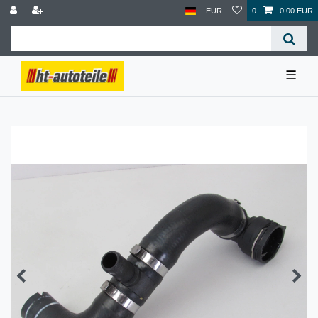
EUR
0
0,00 EUR
☰