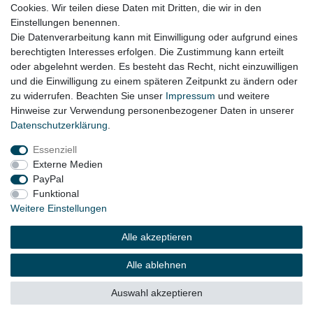
Cookies. Wir teilen diese Daten mit Dritten, die wir in den
ob der Artikel bei Ihrem Fahrzeug passt
Einstellungen benennen.
Die Datenverarbeitung kann mit Einwilligung oder aufgrund eines
berechtigten Interesses erfolgen. Die Zustimmung kann erteilt
oder abgelehnt werden. Es besteht das Recht, nicht einzuwilligen
Lieferzeit etwa 1 bis 3 Werktage
und die Einwilligung zu einem späteren Zeitpunkt zu ändern oder
zu widerrufen. Beachten Sie unser
Impressum
und weitere
Hinweise zur Verwendung personenbezogener Daten in unserer
Daten­schutz­erklärung
.
Impressum
Daten­schutz­erklärung
AGB
Essenziell
Externe Medien
Widerrufs­recht
Kontakt
Vertrag widerrufen
PayPal
Funktional
Weitere Einstellungen
© Copyright 2026 | Alle Rechte vorbehalten.
Alle akzeptieren
Alle ablehnen
Auswahl akzeptieren