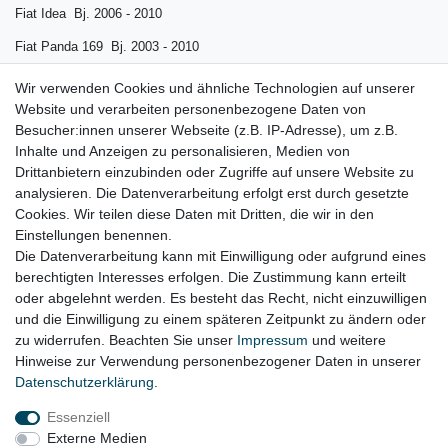
Fiat Idea Bj. 2006 - 2010
Fiat Panda 169 Bj. 2003 - 2010
Fiat Punto Bj. 2006 - 2010
Wir verwenden Cookies und ähnliche Technologien auf unserer
Website und verarbeiten personenbezogene Daten von
Lancia Musa Bj. 2004 - 2011
Besucher:innen unserer Webseite (z.B. IP-Adresse), um z.B.
Lancia Ypsilon Bj. 2006 - 2011
Inhalte und Anzeigen zu personalisieren, Medien von
Drittanbietern einzubinden oder Zugriffe auf unsere Website zu
Gerne prüfen wir für Sie anhand Ihrer Fahrgestellnummer (VIN)
analysieren. Die Datenverarbeitung erfolgt erst durch gesetzte
Cookies. Wir teilen diese Daten mit Dritten, die wir in den
ob der Artikel bei Ihrem Fahrzeug passt
Einstellungen benennen.
Die Datenverarbeitung kann mit Einwilligung oder aufgrund eines
berechtigten Interesses erfolgen. Die Zustimmung kann erteilt
oder abgelehnt werden. Es besteht das Recht, nicht einzuwilligen
Lieferzeit etwa 1 bis 3 Werktage
und die Einwilligung zu einem späteren Zeitpunkt zu ändern oder
zu widerrufen. Beachten Sie unser
Impressum
und weitere
Hinweise zur Verwendung personenbezogener Daten in unserer
Daten­schutz­erklärung
.
Impressum
Daten­schutz­erklärung
AGB
Essenziell
Externe Medien