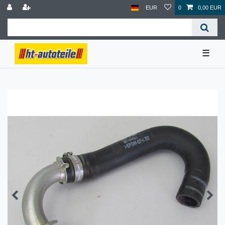
EUR
0
0,00 EUR
☰