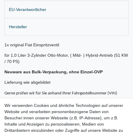
EU-Verantwortlicher
Hersteller
1x original Fiat Einspritzventil
für 1,0 Liter 3-Zylinder Otto-Motor, ( Mild- ) Hybrid-Antrieb (51 KW
/ 70 PS)
Neuware aus Bulk-Verpackung, ohne Einzel-OVP
Lieferung wie abgebildet
Gerne prüfen wir für Sie anhand Ihrer Fahrgestellnummer (VIN)
ob der Artikel bei Ihrem Fahrzeug passt
Wir verwenden Cookies und ähnliche Technologien auf unserer
Website und verarbeiten personenbezogene Daten von
z.B. für:
Besucher:innen unserer Webseite (z.B. IP-Adresse), um z.B.
Fiat 500 Bj. 2020 - 2024
Inhalte und Anzeigen zu personalisieren, Medien von
Drittanbietern einzubinden oder Zugriffe auf unsere Website zu