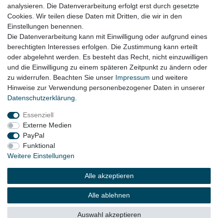
Fiat 500 C Bj. 2020 - 2024
analysieren. Die Datenverarbeitung erfolgt erst durch gesetzte
Cookies. Wir teilen diese Daten mit Dritten, die wir in den
Fiat Panda 312 / 319 ( FireFly) Bj. 2020 - 2024
Einstellungen benennen.
Die Datenverarbeitung kann mit Einwilligung oder aufgrund eines
berechtigten Interesses erfolgen. Die Zustimmung kann erteilt
oder abgelehnt werden. Es besteht das Recht, nicht einzuwilligen
Lieferzeit etwa 1 bis 3 Werktage
und die Einwilligung zu einem späteren Zeitpunkt zu ändern oder
zu widerrufen. Beachten Sie unser
Impressum
und weitere
Hinweise zur Verwendung personenbezogener Daten in unserer
Daten­schutz­erklärung
.
Impressum
Daten­schutz­erklärung
AGB
Essenziell
Externe Medien
Widerrufs­recht
Kontakt
Vertrag widerrufen
PayPal
Funktional
Weitere Einstellungen
© Copyright 2026 | Alle Rechte vorbehalten.
Alle akzeptieren
Alle ablehnen
Auswahl akzeptieren