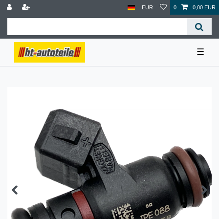
EUR
0
0,00 EUR
☰