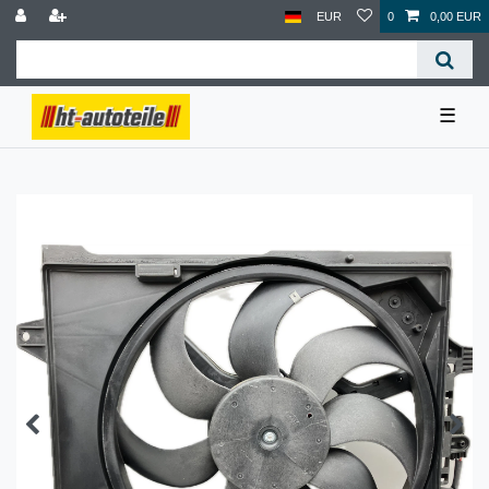
EUR
0
0,00 EUR
☰