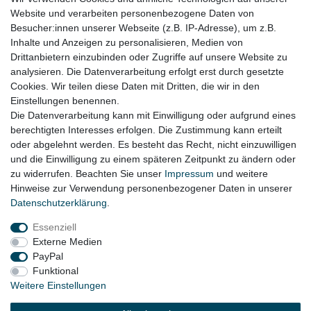
Website und verarbeiten personenbezogene Daten von
z.B. für:
Besucher:innen unserer Webseite (z.B. IP-Adresse), um z.B.
Fiat 500 Bj. 2007 - 2013
Inhalte und Anzeigen zu personalisieren, Medien von
Drittanbietern einzubinden oder Zugriffe auf unsere Website zu
Fiat 500C Bj. 2009 - 2013
analysieren. Die Datenverarbeitung erfolgt erst durch gesetzte
Cookies. Wir teilen diese Daten mit Dritten, die wir in den
Ford Ka Bj. 2008 - 2016
Einstellungen benennen.
Die Datenverarbeitung kann mit Einwilligung oder aufgrund eines
berechtigten Interesses erfolgen. Die Zustimmung kann erteilt
oder abgelehnt werden. Es besteht das Recht, nicht einzuwilligen
Lieferzeit etwa 1 bis 3 Werktage
und die Einwilligung zu einem späteren Zeitpunkt zu ändern oder
zu widerrufen. Beachten Sie unser
Impressum
und weitere
Hinweise zur Verwendung personenbezogener Daten in unserer
Daten­schutz­erklärung
.
Impressum
Daten­schutz­erklärung
AGB
Essenziell
Externe Medien
Widerrufs­recht
Kontakt
Vertrag widerrufen
PayPal
Funktional
Weitere Einstellungen
© Copyright 2026 | Alle Rechte vorbehalten.