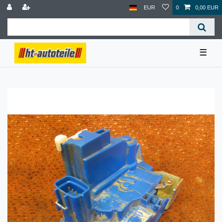
EUR
0
0,00 EUR
☰