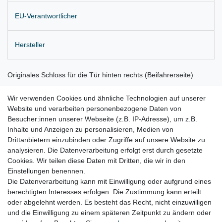
EU-Verantwortlicher
Hersteller
Originales Schloss für die Tür hinten rechts (Beifahrerseite)
Lieferung wie abgebildet
Wir verwenden Cookies und ähnliche Technologien auf unserer
Website und verarbeiten personenbezogene Daten von
Aus Neuwagen mit Wasserschaden, leicht verschmutzt
Besucher:innen unserer Webseite (z.B. IP-Adresse), um z.B.
für:
Inhalte und Anzeigen zu personalisieren, Medien von
Drittanbietern einzubinden oder Zugriffe auf unsere Website zu
Fiat 500L Bj. 2012 - 2020
analysieren. Die Datenverarbeitung erfolgt erst durch gesetzte
Cookies. Wir teilen diese Daten mit Dritten, die wir in den
Einstellungen benennen.
Die Datenverarbeitung kann mit Einwilligung oder aufgrund eines
berechtigten Interesses erfolgen. Die Zustimmung kann erteilt
oder abgelehnt werden. Es besteht das Recht, nicht einzuwilligen
Lieferzeit etwa 1 bis 3 Werktage
und die Einwilligung zu einem späteren Zeitpunkt zu ändern oder