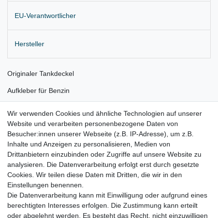
EU-Verantwortlicher
Hersteller
Originaler Tankdeckel
Aufkleber für Benzin
Farbe: 268, gelato weiß
Wir verwenden Cookies und ähnliche Technologien auf unserer
Website und verarbeiten personenbezogene Daten von
Lieferung wie abgebildet
Besucher:innen unserer Webseite (z.B. IP-Adresse), um z.B.
für:
Inhalte und Anzeigen zu personalisieren, Medien von
Drittanbietern einzubinden oder Zugriffe auf unsere Website zu
Fiat 500L Bj. 2012 - 2020 (Kurzheck, 4/5-Türer)
analysieren. Die Datenverarbeitung erfolgt erst durch gesetzte
Cookies. Wir teilen diese Daten mit Dritten, die wir in den
(nicht für Living / Wagon)
Einstellungen benennen.
Die Datenverarbeitung kann mit Einwilligung oder aufgrund eines
berechtigten Interesses erfolgen. Die Zustimmung kann erteilt
oder abgelehnt werden. Es besteht das Recht, nicht einzuwilligen
Lieferzeit etwa 1 bis 3 Werktage