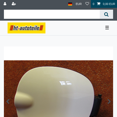
EUR
0
0,00 EUR
☰