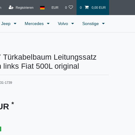
n
Registrieren
EUR
0
0
0,00 EUR
Jeep
Mercedes
Volvo
Sonstige
 Türkabelbaum Leitungssatz
 links Fiat 500L original
331-1739
*
EUR
g