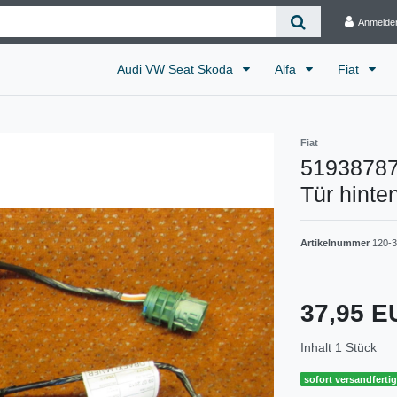
Anmelde
Audi VW Seat Skoda
Alfa
Fiat
Fiat
51938787
Tür hinten
Artikelnummer
120-
37,95 
Inhalt
1
Stück
sofort versandferti