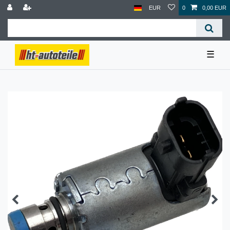
EUR
0
0,00 EUR
☰