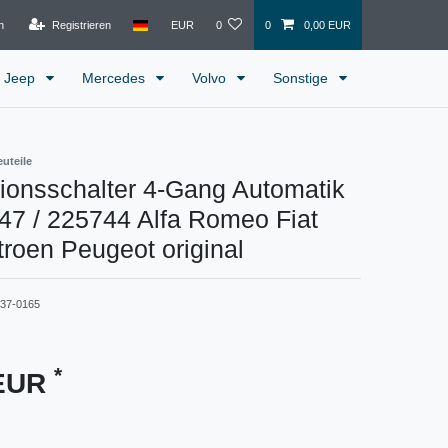
n
Registrieren
EUR
0
0
0,00 EUR
Jeep
Mercedes
Volvo
Sonstige
euteile
tionsschalter 4-Gang Automatik
47 / 225744 Alfa Romeo Fiat
troen Peugeot original
837-0165
*
 EUR