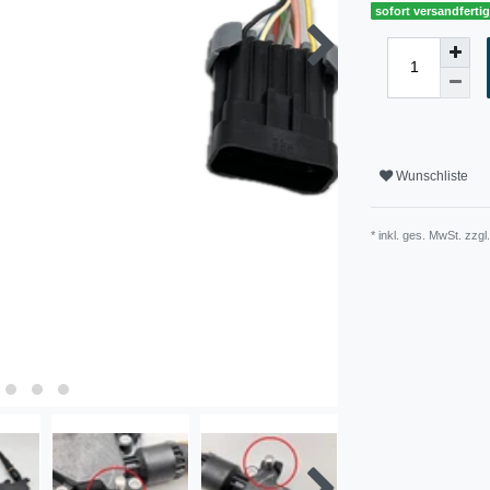
sofort versandferti
Wunschliste
* inkl. ges. MwSt. zzgl