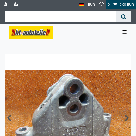
EUR
0
0,00 EUR
☰