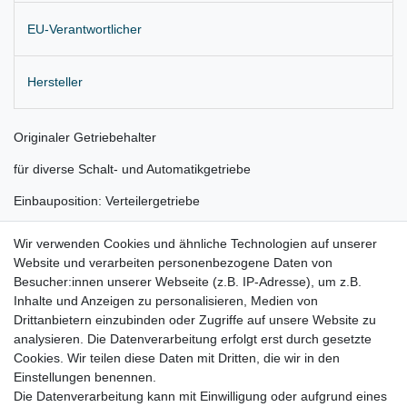
EU-Verantwortlicher
Hersteller
Originaler Getriebehalter
für diverse Schalt- und Automatikgetriebe
Einbauposition: Verteilergetriebe
Lieferung wie abgebildet
Wir verwenden Cookies und ähnliche Technologien auf unserer
Website und verarbeiten personenbezogene Daten von
für:
Besucher:innen unserer Webseite (z.B. IP-Adresse), um z.B.
Audi Q7 4L Bj. 2005 - 2011 (3,6 FSI und 4,2 FSI)
Inhalte und Anzeigen zu personalisieren, Medien von
Drittanbietern einzubinden oder Zugriffe auf unsere Website zu
VW Touareg 7L Bj. 2002 - 2010 (3,2 V6 / 3,6 FSI, 4,2 V8)
analysieren. Die Datenverarbeitung erfolgt erst durch gesetzte
Cookies. Wir teilen diese Daten mit Dritten, die wir in den
VW Touareg 7P Bj. 2010 - 2018 (4,2 FSI)
Einstellungen benennen.
Die Datenverarbeitung kann mit Einwilligung oder aufgrund eines