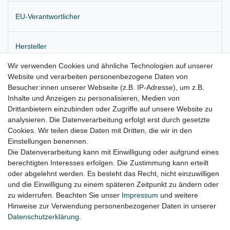
EU-Verantwortlicher
Hersteller
Wir verwenden Cookies und ähnliche Technologien auf unserer
Website und verarbeiten personenbezogene Daten von
Originale Antenne für Kessy
Besucher:innen unserer Webseite (z.B. IP-Adresse), um z.B.
Position: Innenraum, Mittelkonsole
Inhalte und Anzeigen zu personalisieren, Medien von
Drittanbietern einzubinden oder Zugriffe auf unsere Website zu
für:
analysieren. Die Datenverarbeitung erfolgt erst durch gesetzte
Cookies. Wir teilen diese Daten mit Dritten, die wir in den
Audi A8 4H Bj. 2009 - 2017
Einstellungen benennen.
Die Datenverarbeitung kann mit Einwilligung oder aufgrund eines
berechtigten Interesses erfolgen. Die Zustimmung kann erteilt
oder abgelehnt werden. Es besteht das Recht, nicht einzuwilligen
Lieferzeit etwa 1 bis 3 Werktage
und die Einwilligung zu einem späteren Zeitpunkt zu ändern oder
zu widerrufen. Beachten Sie unser
Impressum
und weitere
Hinweise zur Verwendung personenbezogener Daten in unserer
Daten­schutz­erklärung
.
Impressum
Daten­schutz­erklärung
AGB