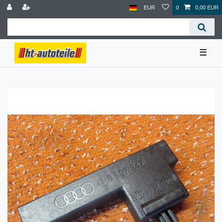
EUR
0
0,00 EUR
☰