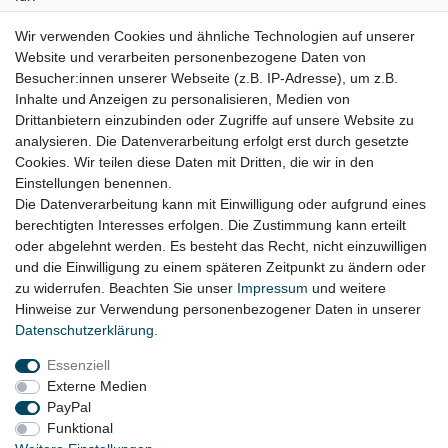
VW Beetle 5C Bj. 11.2011 – 07.2017
Wir verwenden Cookies und ähnliche Technologien auf unserer
Website und verarbeiten personenbezogene Daten von
VW Beetle 5C Cabrio Bj. 11.2012 – 2019
Besucher:innen unserer Webseite (z.B. IP-Adresse), um z.B.
Inhalte und Anzeigen zu personalisieren, Medien von
VW Golf plus 5M Bj. 12.2008 – 01.2014
Drittanbietern einzubinden oder Zugriffe auf unsere Website zu
VW Sharan II 7N Bj. 09.2010 – 07.2011
analysieren. Die Datenverarbeitung erfolgt erst durch gesetzte
Cookies. Wir teilen diese Daten mit Dritten, die wir in den
VW Tiguan I 5N Bj. 08.2007 – 01.2016
Einstellungen benennen.
Die Datenverarbeitung kann mit Einwilligung oder aufgrund eines
berechtigten Interesses erfolgen. Die Zustimmung kann erteilt
oder abgelehnt werden. Es besteht das Recht, nicht einzuwilligen
Lieferzeit etwa 1 bis 3 Werktage
und die Einwilligung zu einem späteren Zeitpunkt zu ändern oder
zu widerrufen. Beachten Sie unser
Impressum
und weitere
Hinweise zur Verwendung personenbezogener Daten in unserer
Daten­schutz­erklärung
.
Impressum
Daten­schutz­erklärung
AGB
Essenziell
Externe Medien
Widerrufs­recht
Kontakt
Vertrag widerrufen
PayPal
Funktional