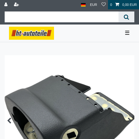
EUR
0
0,00 EUR
☰