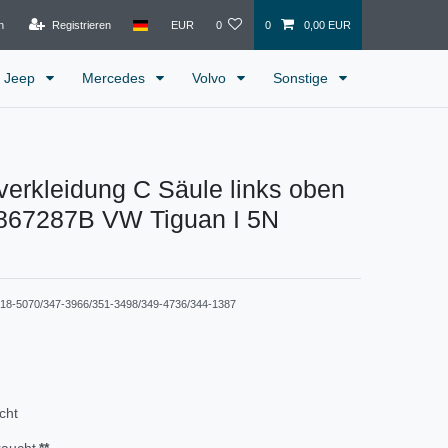
n
Registrieren
EUR
0
0
0,00 EUR
Jeep
Mercedes
Volvo
Sonstige
erkleidung C Säule links oben
867287B VW Tiguan I 5N
18-5070/347-3966/351-3498/349-4736/344-1387
cht
raucht
**