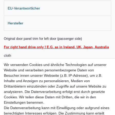
EU-Verantwortlicher
Hersteller
Original door panel trim for left door (passenger side)
For right hand drive only ! E.G. as in Ireland, UK, Japan, Australia
cloth
colour: IJU, titan black
Wir verwenden Cookies und ähnliche Technologien auf unserer
Website und verarbeiten personenbezogene Daten von
trim insert: 3H5, matt chrome
Besucher:innen unserer Webseite (z.B. IP-Adresse), um z.B.
Inhalte und Anzeigen zu personalisieren, Medien von
Delivery as shown
Drittanbietern einzubinden oder Zugriffe auf unsere Website zu
for:
analysieren. Die Datenverarbeitung erfolgt erst durch gesetzte
Cookies. Wir teilen diese Daten mit Dritten, die wir in den
VW Golf Mk 6 Convertible Bj. 2011 - 2016
Einstellungen benennen.
Die Datenverarbeitung kann mit Einwilligung oder aufgrund eines
berechtigten Interesses erfolgen. Die Zustimmung kann erteilt