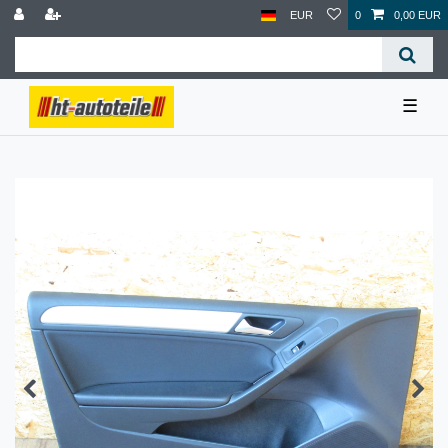
EUR
0
0,00 EUR
☰