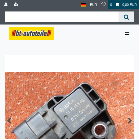
EUR
0
0,00 EUR
☰