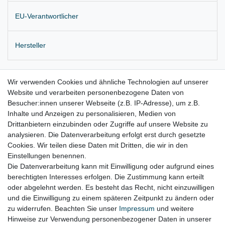
EU-Verantwortlicher
Hersteller
Originaler
Drucksensor (an der Ansaugbrücke)
Wir verwenden Cookies und ähnliche Technologien auf unserer
Website und verarbeiten personenbezogene Daten von
Spenderfahrzeug: 3,0 CRD mit 5- Gang Automatik und allrad Antrieb
Besucher:innen unserer Webseite (z.B. IP-Adresse), um z.B.
Lieferung wie abgebildet
Inhalte und Anzeigen zu personalisieren, Medien von
Drittanbietern einzubinden oder Zugriffe auf unsere Website zu
für:
analysieren. Die Datenverarbeitung erfolgt erst durch gesetzte
Cookies. Wir teilen diese Daten mit Dritten, die wir in den
Jeep Grand Cherokee IV Bj. 2010 – 2017
Einstellungen benennen.
Die Datenverarbeitung kann mit Einwilligung oder aufgrund eines
berechtigten Interesses erfolgen. Die Zustimmung kann erteilt
oder abgelehnt werden. Es besteht das Recht, nicht einzuwilligen
Lieferzeit etwa 1 bis 3 Werktage
und die Einwilligung zu einem späteren Zeitpunkt zu ändern oder
zu widerrufen. Beachten Sie unser
Impressum
und weitere
Hinweise zur Verwendung personenbezogener Daten in unserer