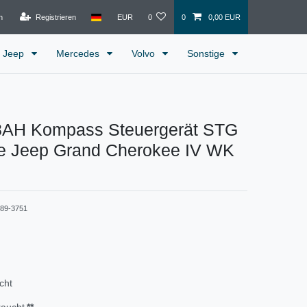
n
Registrieren
EUR
0
0
0,00 EUR
Jeep
Mercedes
Volvo
Sonstige
AH Kompass Steuergerät STG
te Jeep Grand Cherokee IV WK
489-3751
cht
raucht
**