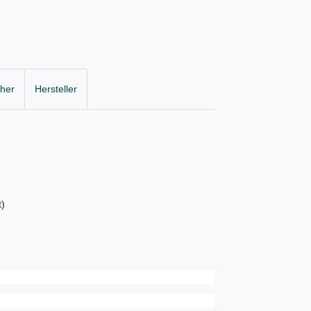
cher
Hersteller
t)