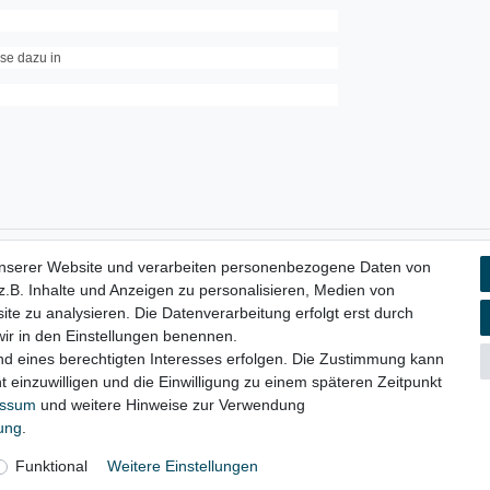
se dazu in
unserer Website und verarbeiten personenbezogene Daten von
aten­schutz­erklärung
AGB
Widerrufs­recht
Vertrag widerru
.B. Inhalte und Anzeigen zu personalisieren, Medien von
ite zu analysieren. Die Datenverarbeitung erfolgt erst durch
 wir in den Einstellungen benennen.
nd eines berechtigten Interesses erfolgen. Die Zustimmung kann
© Copyright 2026 | Alle Rechte vorbehalten.
t einzuwilligen und die Einwilligung zu einem späteren Zeitpunkt
essum
und weitere Hinweise zur Verwendung
rung
.
Funktional
Weitere Einstellungen