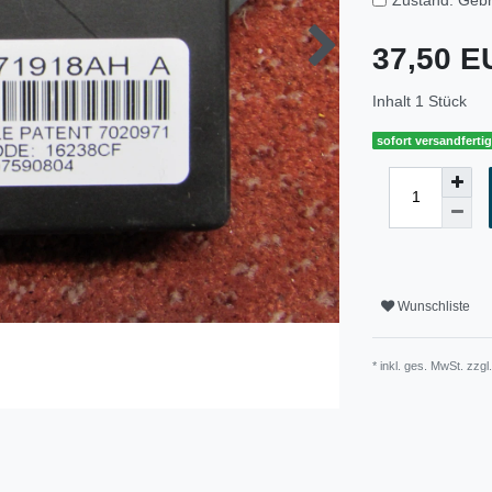
37,50 
Inhalt
1
Stück
sofort versandferti
Wunschliste
* inkl. ges. MwSt. zzgl