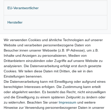
EU-Verantwortlicher
Hersteller
Originales Radlagergehäuse mit Radlager und Traggelenk
Wir verwenden Cookies und ähnliche Technologien auf unserer
Website und verarbeiten personenbezogene Daten von
Einbauposition: hinten links
Besucher:innen unserer Webseite (z.B. IP-Adresse), um z.B.
Lieferung wie abgebildet
Inhalte und Anzeigen zu personalisieren, Medien von
Drittanbietern einzubinden oder Zugriffe auf unsere Website zu
für:
analysieren. Die Datenverarbeitung erfolgt erst durch gesetzte
Cookies. Wir teilen diese Daten mit Dritten, die wir in den
Jeep Grand Cherokee IV Bj. 2010 – 2017
Einstellungen benennen.
Die Datenverarbeitung kann mit Einwilligung oder aufgrund eines
berechtigten Interesses erfolgen. Die Zustimmung kann erteilt
oder abgelehnt werden. Es besteht das Recht, nicht einzuwilligen
Lieferzeit etwa 1 bis 3 Werktage
und die Einwilligung zu einem späteren Zeitpunkt zu ändern oder
zu widerrufen. Beachten Sie unser
Impressum
und weitere
Hinweise zur Verwendung personenbezogener Daten in unserer