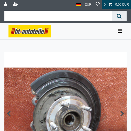
EUR
0
0,00 EUR
☰