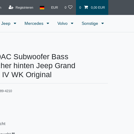
n
Registrieren
EUR
0
0
0,00 EUR
Jeep
Mercedes
Volvo
Sonstige
AC Subwoofer Bass
her hinten Jeep Grand
 IV WK Original
489-4210
cht
raucht
**