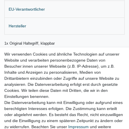
EU-Verantwortlicher
Hersteller
1x Original Haltegriff, klappbar
Einbauposition: vorne links oder rechts
Wir verwenden Cookies und ähnliche Technologien auf unserer
Website und verarbeiten personenbezogene Daten von
Farbe: grau
Besucher:innen unserer Webseite (z.B. IP-Adresse), um z.B.
Lieferung wie abgebildet
Inhalte und Anzeigen zu personalisieren, Medien von
Drittanbietern einzubinden oder Zugriffe auf unsere Website zu
für:
analysieren. Die Datenverarbeitung erfolgt erst durch gesetzte
Cookies. Wir teilen diese Daten mit Dritten, die wir in den
Jeep Grand Cherokee IV Bj. 2010 – 2017
Einstellungen benennen.
Die Datenverarbeitung kann mit Einwilligung oder aufgrund eines
berechtigten Interesses erfolgen. Die Zustimmung kann erteilt
oder abgelehnt werden. Es besteht das Recht, nicht einzuwilligen
Lieferzeit etwa 1 bis 3 Werktage
und die Einwilligung zu einem späteren Zeitpunkt zu ändern oder
zu widerrufen. Beachten Sie unser
Impressum
und weitere