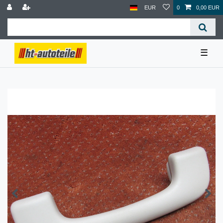
EUR
0
0,00 EUR
☰