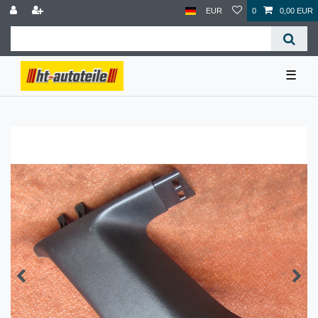
EUR
0
0,00 EUR
☰