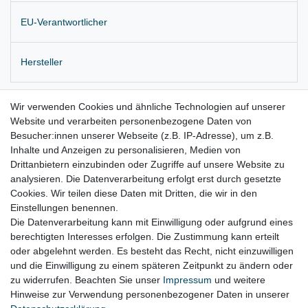
EU-Verantwortlicher
Hersteller
Originale C
-Säulen Verkleidung Gurtdurchführung rechts oben
Wir verwenden Cookies und ähnliche Technologien auf unserer
Website und verarbeiten personenbezogene Daten von
Farbe : schwarz
Besucher:innen unserer Webseite (z.B. IP-Adresse), um z.B.
Lieferung wie abgebildet
Inhalte und Anzeigen zu personalisieren, Medien von
Drittanbietern einzubinden oder Zugriffe auf unsere Website zu
für:
analysieren. Die Datenverarbeitung erfolgt erst durch gesetzte
Cookies. Wir teilen diese Daten mit Dritten, die wir in den
Jeep Grand Cherokee IV Bj. 2010 – 2017
Einstellungen benennen.
Die Datenverarbeitung kann mit Einwilligung oder aufgrund eines
berechtigten Interesses erfolgen. Die Zustimmung kann erteilt
oder abgelehnt werden. Es besteht das Recht, nicht einzuwilligen
Lieferzeit etwa 1 bis 3 Werktage
und die Einwilligung zu einem späteren Zeitpunkt zu ändern oder
zu widerrufen. Beachten Sie unser
Impressum
und weitere
Hinweise zur Verwendung personenbezogener Daten in unserer