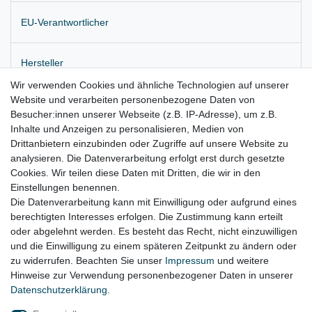
EU-Verantwortlicher
Hersteller
Wir verwenden Cookies und ähnliche Technologien auf unserer
Website und verarbeiten personenbezogene Daten von
Originaler Querlenker vorne links oben
Besucher:innen unserer Webseite (z.B. IP-Adresse), um z.B.
Inhalte und Anzeigen zu personalisieren, Medien von
Lieferung wie abgebildet
Drittanbietern einzubinden oder Zugriffe auf unsere Website zu
für:
analysieren. Die Datenverarbeitung erfolgt erst durch gesetzte
Cookies. Wir teilen diese Daten mit Dritten, die wir in den
Jeep Grand Cherokee IV Bj. 2010 – 2017
Einstellungen benennen.
Die Datenverarbeitung kann mit Einwilligung oder aufgrund eines
berechtigten Interesses erfolgen. Die Zustimmung kann erteilt
oder abgelehnt werden. Es besteht das Recht, nicht einzuwilligen
Lieferzeit etwa 1 bis 3 Werktage
und die Einwilligung zu einem späteren Zeitpunkt zu ändern oder
zu widerrufen. Beachten Sie unser
Impressum
und weitere
Hinweise zur Verwendung personenbezogener Daten in unserer
Daten­schutz­erklärung
.
Impressum
Daten­schutz­erklärung
AGB