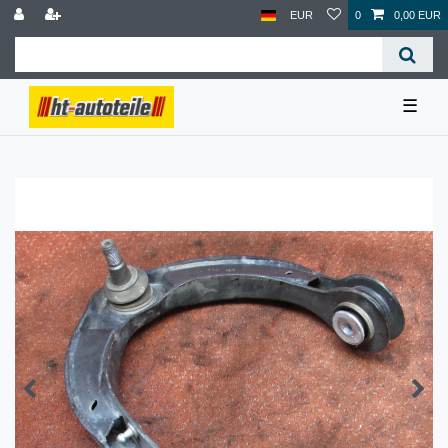
EUR
0
0,00 EUR
☰